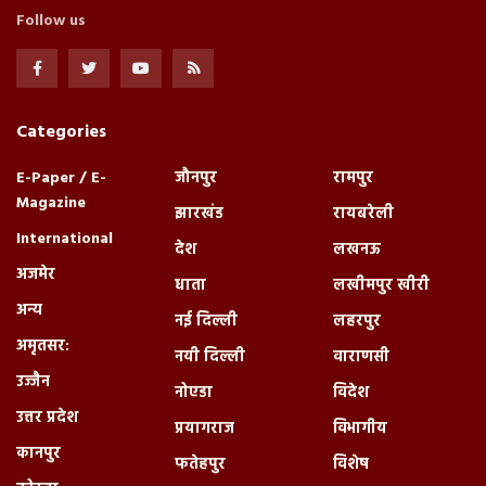
Follow us
Categories
E-Paper / E-
जौनपुर
रामपुर
Magazine
झारखंड
रायबरेली
International
देश
लखनऊ
अजमेर
धाता
लखीमपुर खीरी
अन्य
नई दिल्ली
लहरपुर
अमृतसर:
नयी दिल्ली
वाराणसी
उज्जैन
नोएडा
विदेश
उत्तर प्रदेश
प्रयागराज
विभागीय
कानपुर
फतेहपुर
विशेष