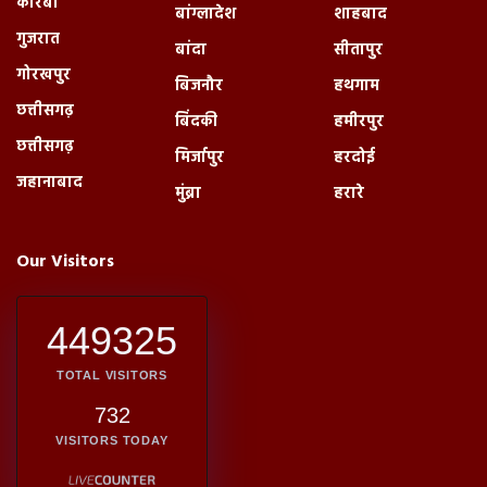
कोरबा
बांग्लादेश
शाहबाद
गुजरात
बांदा
सीतापुर
गोरखपुर
बिजनौर
हथगाम
छत्तीसगढ़
बिंदकी
हमीरपुर
छत्तीसगढ़
मिर्जापुर
हरदोई
जहानाबाद
मुंब्रा
हरारे
Our Visitors
449325
TOTAL VISITORS
732
VISITORS TODAY