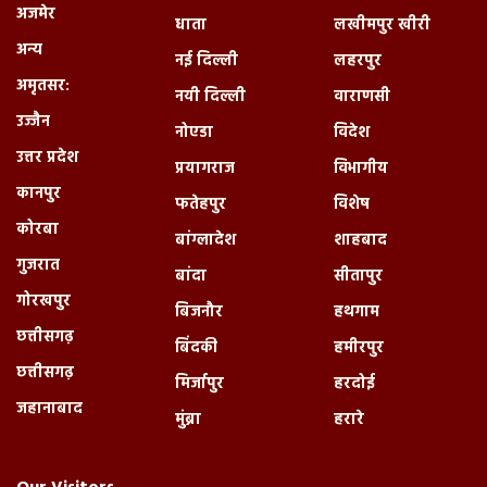
अजमेर
धाता
लखीमपुर खीरी
अन्य
नई दिल्ली
लहरपुर
अमृतसर:
नयी दिल्ली
वाराणसी
उज्जैन
नोएडा
विदेश
उत्तर प्रदेश
प्रयागराज
विभागीय
कानपुर
फतेहपुर
विशेष
कोरबा
बांग्लादेश
शाहबाद
गुजरात
बांदा
सीतापुर
गोरखपुर
बिजनौर
हथगाम
छत्तीसगढ़
बिंदकी
हमीरपुर
छत्तीसगढ़
मिर्जापुर
हरदोई
जहानाबाद
मुंब्रा
हरारे