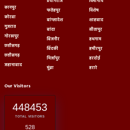
प्रयागराज
विभागीय
कानपुर
फतेहपुर
विशेष
कोरबा
बांग्लादेश
शाहबाद
गुजरात
बांदा
सीतापुर
गोरखपुर
बिजनौर
हथगाम
छत्तीसगढ़
बिंदकी
हमीरपुर
छत्तीसगढ़
मिर्जापुर
हरदोई
जहानाबाद
मुंब्रा
हरारे
Our Visitors
448453
TOTAL VISITORS
528