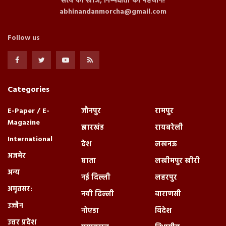
सत्य की खोज, निष्पक्षता की पहचान!
abhinandanmorcha@gmail.com
Follow us
Categories
E-Paper / E-
जौनपुर
रामपुर
Magazine
झारखंड
रायबरेली
International
देश
लखनऊ
अजमेर
धाता
लखीमपुर खीरी
अन्य
नई दिल्ली
लहरपुर
अमृतसर:
नयी दिल्ली
वाराणसी
उज्जैन
नोएडा
विदेश
उत्तर प्रदेश