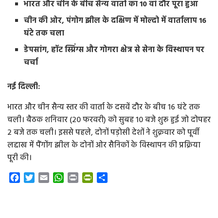
भारत और चीन के बीच सैन्य वार्ता का 10 वां दौर पूरा हुआ
चीन की ओर, पंगोग झील के दक्षिण में मोल्दो में वार्तालाप 16
घंटे तक चला
डेपसांग, हॉट स्प्रिंग्स और गोगरा क्षेत्र से सेना के विस्थापन पर
चर्चा
नई दिल्ली:
भारत और चीन सैन्य स्तर की वार्ता के दसवें दौर के बीच 16 घंटे तक
चली। बैठक शनिवार (20 फरवरी) को सुबह 10 बजे शुरू हुई जो दोपहर
2 बजे तक चली। इससे पहले, दोनों पड़ोसी देशों ने शुक्रवार को पूर्वी
लद्दाख में पैंगोंग झील के दोनों ओर सैनिकों के विस्थापन की प्रक्रिया
पूरी की।
F
T
E
W
P
P
S
a
w
m
h
r
r
h
c
i
a
a
i
i
a
e
t
i
t
n
n
r