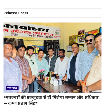
b
t
l
s
t
t
e
o
e
A
F
o
r
p
r
Related
Posts
k
p
i
e
n
d
l
y
उत्तर प्रदेश
*पत्रकारों की एकजुटता से ही मिलेगा सम्मान और अधिकार
— कृष्ण प्रताप सिंह*