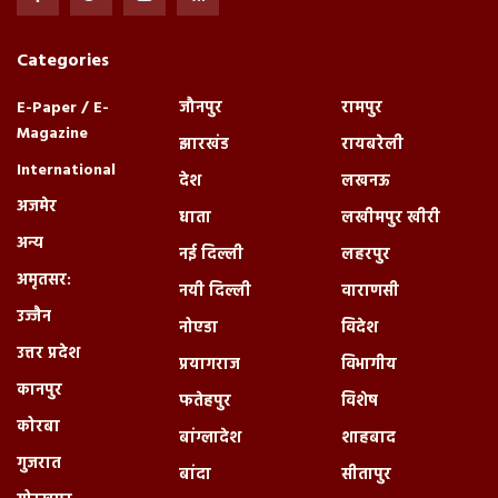
Categories
E-Paper / E-
जौनपुर
रामपुर
Magazine
झारखंड
रायबरेली
International
देश
लखनऊ
अजमेर
धाता
लखीमपुर खीरी
अन्य
नई दिल्ली
लहरपुर
अमृतसर:
नयी दिल्ली
वाराणसी
उज्जैन
नोएडा
विदेश
उत्तर प्रदेश
प्रयागराज
विभागीय
कानपुर
फतेहपुर
विशेष
कोरबा
बांग्लादेश
शाहबाद
गुजरात
बांदा
सीतापुर