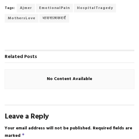
c
i
a
a
i
i
a
Tags:
Ajmer
EmotionalPain
HospitalTragedy
e
t
i
t
n
n
r
MothersLove
भावनात्मकदर्द
b
t
l
s
t
t
e
o
e
A
F
o
r
p
r
k
p
i
e
n
Related
Posts
d
l
y
No Content Available
Leave a Reply
Your email address will not be published.
Required fields are
marked
*