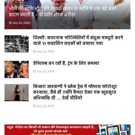
भोले की शक्ति भोले की ताकत सावन के महीने में एक नई ऊर्जा
प्रदान करती है – डॉ दर्शन लाल अरोड़ा
July 22, 2023
दिल्ली: खतरनाक परिस्थितियों में बंधुआ मजदूरी करने
वाले 11 नाबालिग लड़कों को बचाया गया
July 22, 2023
डेनिएल्स बन रहीं हैं, ट्रंप के लिए समस्या
July 22, 2023
किआरा आडवाणी ने ब्लैक ड्रेस में ग्लैमरस फोटोशूट
करवाया, जैसे ही उन्होंने कैमरा देखा एक खूबसूरत
अभिव्यक्ति दी … देखें वीडियो
July 22, 2023