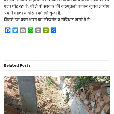
बी जेपी सरकार के इशारे पर संविधान विरोधी कार्य करके लोकतंत्र का
गला घोंट रहा है, बी जे पी सरकार की कठपुतली बनकर चुनाव आयोग
अपनी महत्ता व गरिमा को खो चुका है.
जिससे इस वक़्त भारत का लोकतंत्र व संविधान खतरे में है.
F
T
E
W
P
P
S
a
w
m
h
r
r
h
c
i
a
a
i
i
a
e
t
i
t
n
n
r
b
t
l
s
t
t
e
o
e
A
F
o
r
p
r
Related
Posts
k
p
i
e
n
d
l
y