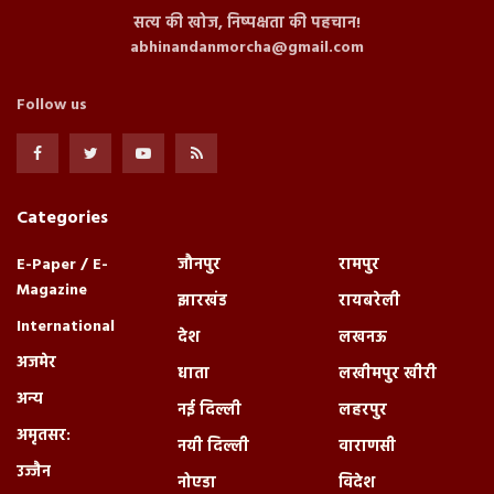
सत्य की खोज, निष्पक्षता की पहचान!
abhinandanmorcha@gmail.com
Follow us
Categories
E-Paper / E-
जौनपुर
रामपुर
Magazine
झारखंड
रायबरेली
International
देश
लखनऊ
अजमेर
धाता
लखीमपुर खीरी
अन्य
नई दिल्ली
लहरपुर
अमृतसर:
नयी दिल्ली
वाराणसी
उज्जैन
नोएडा
विदेश