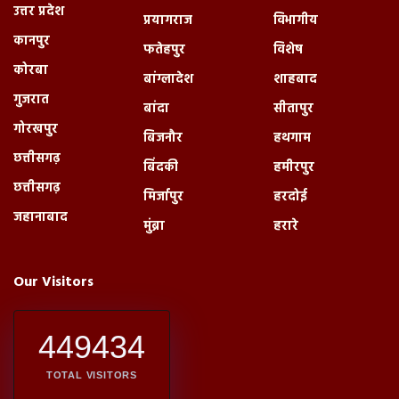
उत्तर प्रदेश
प्रयागराज
विभागीय
कानपुर
फतेहपुर
विशेष
कोरबा
बांग्लादेश
शाहबाद
गुजरात
बांदा
सीतापुर
गोरखपुर
बिजनौर
हथगाम
छत्तीसगढ़
बिंदकी
हमीरपुर
छत्तीसगढ़
मिर्जापुर
हरदोई
जहानाबाद
मुंब्रा
हरारे
Our Visitors
449434
TOTAL VISITORS