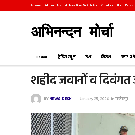
Home
About Us
Advertise With Us
Contact Us
Priva
अभिनन्दन मोर्चा
HOME
ट्रेंडिंग न्यूज़
देश
विदेश
उत्तर प्र
शहीद जवानों व दिवंगत ज
BY
NEWS-DESK
January 25, 2026
in
फतेहपुर