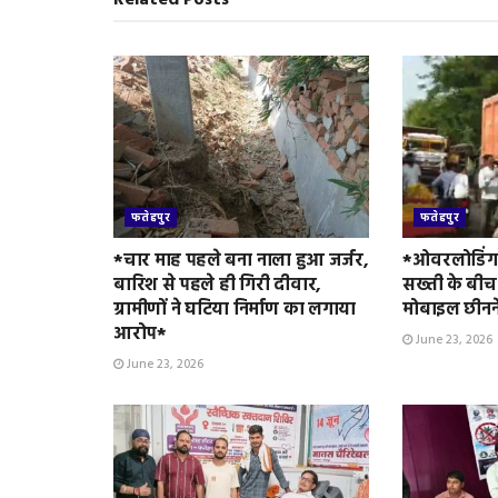
e
n
d
l
y
फतेहपुर
फतेहपुर
*चार माह पहले बना नाला हुआ जर्जर,
*ओवरलोडिंग 
बारिश से पहले ही गिरी दीवार,
सख्ती के बीच
ग्रामीणों ने घटिया निर्माण का लगाया
मोबाइल छीनन
आरोप*
June 23, 2026
June 23, 2026