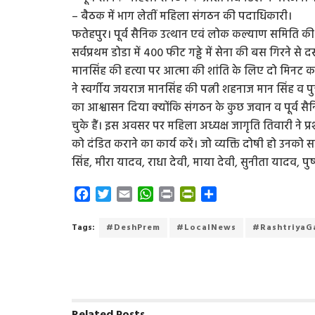
– बैठक में भाग लेतीं महिला संगठन की पदाधिकारी।
फतेहपुर। पूर्व सैनिक उत्थान एवं लोक कल्याण समिति की 
सर्वप्रथम डोडा में 400 फीट गड्ढे में सेना की बस गिरने 
मानसिंह की हत्या पर आत्मा की शांति के लिए दो मिनट क
ने स्वर्गीय जयराज मानसिंह की पत्नी शहनाज मान सिंह व 
का आश्वासन दिया क्योंकि संगठन के कुछ जवान व पूर्व सैन
चुके हैं। इस अवसर पर महिला अध्यक्ष जागृति तिवारी ने प्र
को दंडित कराने का कार्य करें। जो व्यक्ति दोषी हो उ
सिंह, मीरा यादव, राधा देवी, माया देवी, सुनीता यादव, पुष
F
T
E
W
P
P
S
a
w
m
h
r
r
h
c
i
a
a
i
i
a
Tags:
#DeshPrem
#LocalNews
#RashtriyaG
e
t
i
t
n
n
r
b
t
l
s
t
t
e
o
e
A
F
o
r
p
r
k
p
i
Related
Posts