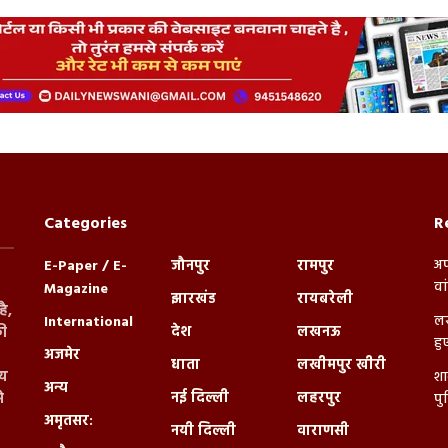
Categories
R
अप
E-Paper / E-
जौनपुर
रामपुर
वा
Magazine
झारखंड
रायबरेली
ै,
लख
International
देश
लखनऊ
ी
हु
अजमेर
धाता
लखीमपुर खीरी
्य
शा
अन्य
नई दिल्ली
लहरपुर
े
पु
अमृतसर:
नयी दिल्ली
वाराणसी