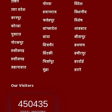
उज्जैन
नोएडा
विदेश
उत्तर प्रदेश
प्रयागराज
विभागीय
कानपुर
फतेहपुर
विशेष
कोरबा
बांग्लादेश
शाहबाद
गुजरात
बांदा
सीतापुर
गोरखपुर
बिजनौर
हथगाम
छत्तीसगढ़
बिंदकी
हमीरपुर
छत्तीसगढ़
मिर्जापुर
हरदोई
जहानाबाद
मुंब्रा
हरारे
Our Visitors
450435
TOTAL VISITORS