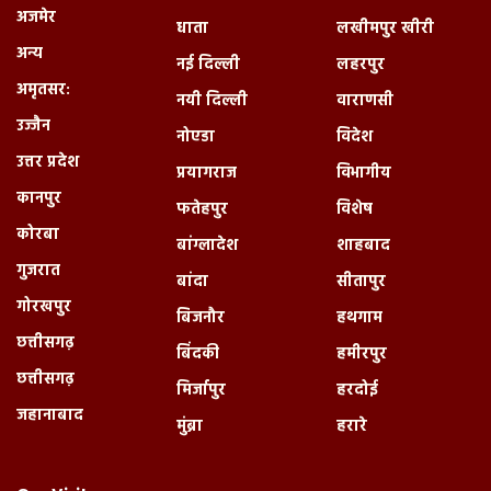
अजमेर
धाता
लखीमपुर खीरी
अन्य
नई दिल्ली
लहरपुर
अमृतसर:
नयी दिल्ली
वाराणसी
उज्जैन
नोएडा
विदेश
उत्तर प्रदेश
प्रयागराज
विभागीय
कानपुर
फतेहपुर
विशेष
कोरबा
बांग्लादेश
शाहबाद
गुजरात
बांदा
सीतापुर
गोरखपुर
बिजनौर
हथगाम
छत्तीसगढ़
बिंदकी
हमीरपुर
छत्तीसगढ़
मिर्जापुर
हरदोई
जहानाबाद
मुंब्रा
हरारे