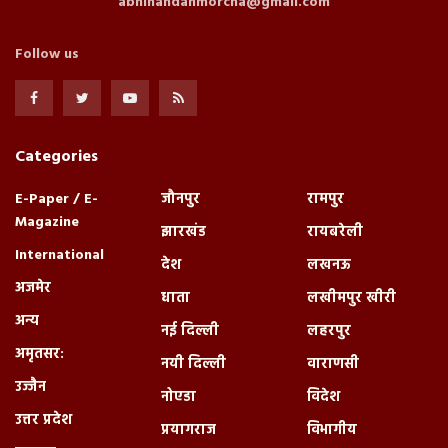
abhinandanmorcha@gmail.com
Follow us
Categories
E-Paper / E-
जौनपुर
रामपुर
Magazine
झारखंड
रायबरेली
International
देश
लखनऊ
अजमेर
धाता
लखीमपुर खीरी
अन्य
नई दिल्ली
लहरपुर
अमृतसर:
नयी दिल्ली
वाराणसी
उज्जैन
नोएडा
विदेश
उत्तर प्रदेश
प्रयागराज
विभागीय