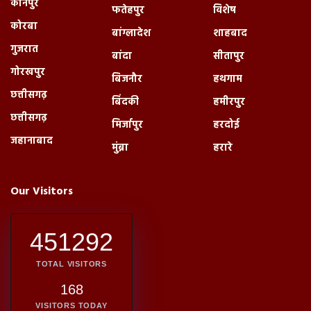
कानपुर
फतेहपुर
विशेष
कोरबा
बांग्लादेश
शाहबाद
गुजरात
बांदा
सीतापुर
गोरखपुर
बिजनौर
हथगाम
छत्तीसगढ़
बिंदकी
हमीरपुर
छत्तीसगढ़
मिर्जापुर
हरदोई
जहानाबाद
मुंब्रा
हरारे
Our Visitors
451292
TOTAL VISITORS
168
VISITORS TODAY