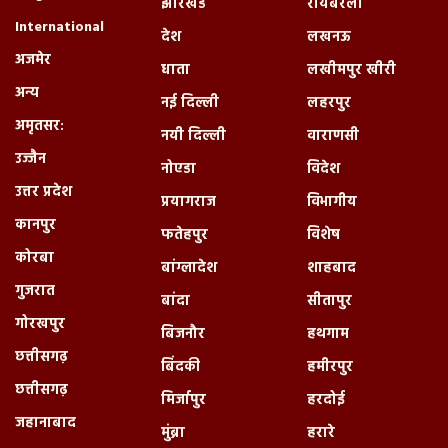
झारखंड
रायबरेली
International
देश
लखनऊ
अजमेर
धाता
लखीमपुर खीरी
अन्य
नई दिल्ली
लहरपुर
अमृतसर:
नयी दिल्ली
वाराणसी
उज्जैन
नोएडा
विदेश
उत्तर प्रदेश
प्रयागराज
विभागीय
कानपुर
फतेहपुर
विशेष
कोरबा
बांग्लादेश
शाहबाद
गुजरात
बांदा
सीतापुर
गोरखपुर
बिजनौर
हथगाम
छत्तीसगढ़
बिंदकी
हमीरपुर
छत्तीसगढ़
मिर्जापुर
हरदोई
जहानाबाद
मुंब्रा
हरारे