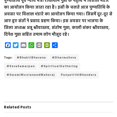
पुण्यतिथि पूर्व न्याय मंत्री राधेश्याम गुप्ता के नेतृत्व में विशाल भंडारे
का आयोजन किया जाता रहा है। इसी के चलते आज पुण्यतिथि के
अवसर पर विशाल भंडारे का आयोजन किया गया। जिसमें दूर-दूर से
आए हुए संतों ने प्रसाद ग्रहण किया। इस अवसर पर भाजपा के
जिला अध्यक्ष अन्नू श्रीवास्तव, संतोष गुप्ता, काली शंकर श्रीवास्तव,
दिनेश गुप्ता सहित तमाम लोग मौजूद रहे।
F
T
E
W
P
P
S
a
w
m
h
r
r
h
c
i
a
a
i
i
a
Tags:
#BhaktiBhavana
#DharmaSeva
e
t
i
t
n
n
r
#SevaSamarpan
#SpiritualGathering
b
t
l
s
t
t
e
o
e
A
F
#SwamiMoolanandMaharaj
PunyatithiBhandara
o
r
p
r
k
p
i
e
n
d
Related
Posts
l
y