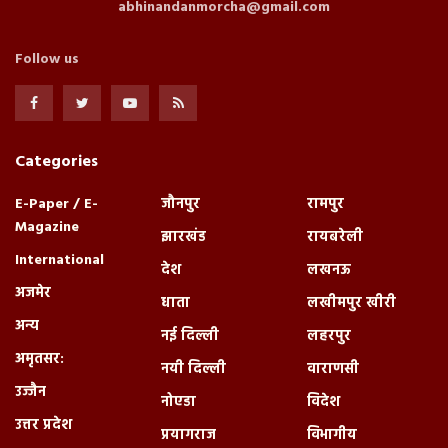
abhinandanmorcha@gmail.com
Follow us
Categories
E-Paper / E-
जौनपुर
रामपुर
Magazine
झारखंड
रायबरेली
International
देश
लखनऊ
अजमेर
धाता
लखीमपुर खीरी
अन्य
नई दिल्ली
लहरपुर
अमृतसर:
नयी दिल्ली
वाराणसी
उज्जैन
नोएडा
विदेश
उत्तर प्रदेश
प्रयागराज
विभागीय