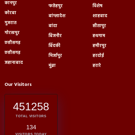
कानपुर
फतेहपुर
विशेष
कोरबा
बांग्लादेश
शाहबाद
गुजरात
बांदा
सीतापुर
गोरखपुर
बिजनौर
हथगाम
छत्तीसगढ़
बिंदकी
हमीरपुर
छत्तीसगढ़
मिर्जापुर
हरदोई
जहानाबाद
मुंब्रा
हरारे
Our Visitors
451258
TOTAL VISITORS
134
VISITORS TODAY