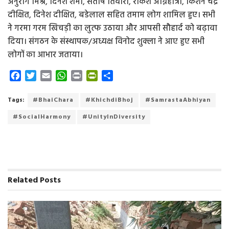
अनुराग मिश्र, दिनेश शर्मा, संतोष तिवारी, राकेश अग्निहोत्री, किशन चंद्र
दीक्षित, दिनेश दीक्षित, बडेलाल सहित तमाम लोग शामिल हुए। सभी
ने गरमा गरम खिचड़ी का लुत्फ उठाया और आपसी सौहार्द को बढ़ावा
दिया। संगठन के संस्थापक/अध्यक्ष विनोद शुक्ला ने आए हुए सभी
लोगों का आभार जताया।
F
T
E
W
P
P
S
a
w
m
h
r
r
h
c
i
a
a
i
i
a
Tags:
#BhaiChara
#KhichdiBhoj
#SamrastaAbhiyan
e
t
i
t
n
n
r
#SocialHarmony
#UnityInDiversity
b
t
l
s
t
t
e
o
e
A
F
o
r
p
r
k
p
i
e
n
Related
Posts
d
l
y