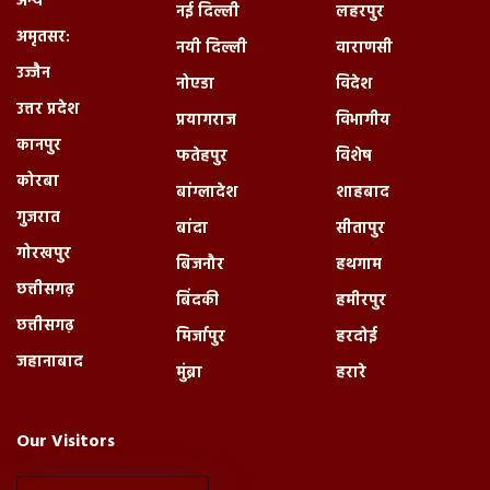
अन्य
नई दिल्ली
लहरपुर
अमृतसर:
नयी दिल्ली
वाराणसी
उज्जैन
नोएडा
विदेश
उत्तर प्रदेश
प्रयागराज
विभागीय
कानपुर
फतेहपुर
विशेष
कोरबा
बांग्लादेश
शाहबाद
गुजरात
बांदा
सीतापुर
गोरखपुर
बिजनौर
हथगाम
छत्तीसगढ़
बिंदकी
हमीरपुर
छत्तीसगढ़
मिर्जापुर
हरदोई
जहानाबाद
मुंब्रा
हरारे
Our Visitors