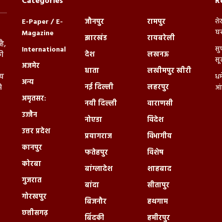
Categories
R
शे
E-Paper / E-
जौनपुर
रामपुर
घर
Magazine
झारखंड
रायबरेली
ै,
सु
International
देश
लखनऊ
ी
सू
अजमेर
धाता
लखीमपुर खीरी
्य
धर
अन्य
नई दिल्ली
लहरपुर
े
आं
अमृतसर:
नयी दिल्ली
वाराणसी
उज्जैन
नोएडा
विदेश
उत्तर प्रदेश
प्रयागराज
विभागीय
कानपुर
फतेहपुर
विशेष
कोरबा
बांग्लादेश
शाहबाद
गुजरात
बांदा
सीतापुर
गोरखपुर
बिजनौर
हथगाम
छत्तीसगढ़
बिंदकी
हमीरपुर