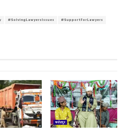
y
#SolvingLawyersIssues
#SupportForLawyers
फतेहपुर