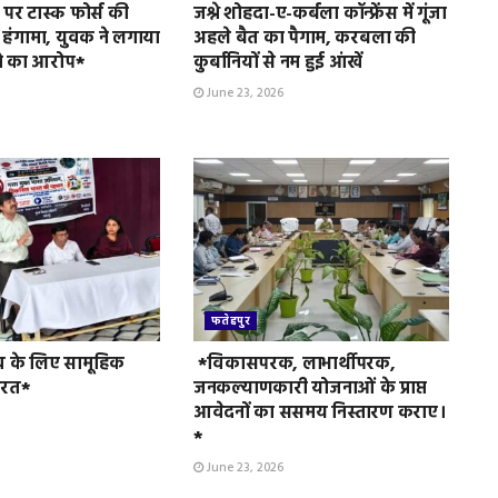
पर टास्क फोर्स की
जश्ने शोहदा-ए-कर्बला कॉन्फ्रेंस में गूंजा
 हंगामा, युवक ने लगाया
अहले बैत का पैगाम, करबला की
े का आरोप*
कुर्बानियों से नम हुई आंखें
June 23, 2026
फतेहपुर
व के लिए सामूहिक
*विकासपरक, लाभार्थीपरक,
ुरत*
जनकल्याणकारी योजनाओं के प्राप्त
आवेदनों का ससमय निस्तारण कराए।
*
June 23, 2026