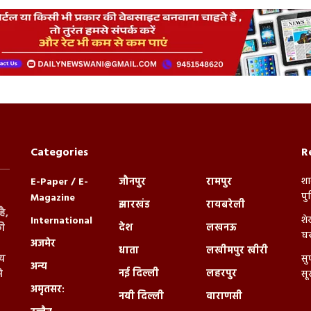
Categories
R
शा
E-Paper / E-
जौनपुर
रामपुर
पु
Magazine
झारखंड
रायबरेली
ै,
शे
International
देश
लखनऊ
ी
घर
अजमेर
धाता
लखीमपुर खीरी
्य
सु
अन्य
नई दिल्ली
लहरपुर
े
सू
अमृतसर:
नयी दिल्ली
वाराणसी