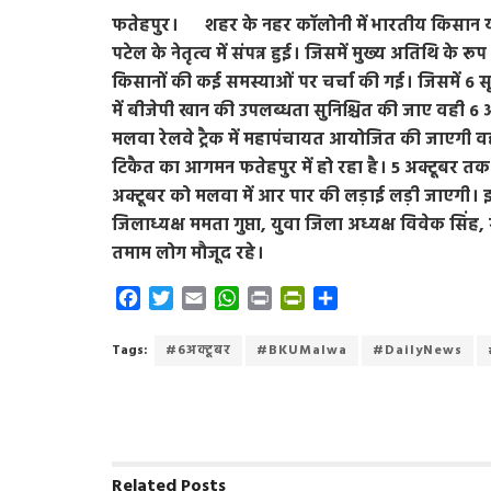
फतेहपुर। शहर के नहर कॉलोनी में भारतीय किसान यू
पटेल के नेतृत्व में संपन्न हुई। जिसमें मुख्य अतिथि के रूप म
किसानों की कई समस्याओं पर चर्चा की गई। जिसमें 6 सूत
में बीजेपी खान की उपलब्धता सुनिश्चित की जाए वही 6 अ
मलवा रेलवे ट्रैक में महापंचायत आयोजित की जाएगी वही 1
टिकैत का आगमन फतेहपुर में हो रहा है। 5 अक्टूबर त
अक्टूबर को मलवा में आर पार की लड़ाई लड़ी जाएगी। इ
जिलाध्यक्ष ममता गुप्ता, युवा जिला अध्यक्ष विवेक सिंह, स
तमाम लोग मौजूद रहे।
F
T
E
W
P
P
S
a
w
m
h
r
r
h
c
i
a
a
i
i
a
Tags:
#6अक्टूबर
#BKUMalwa
#DailyNews
e
t
i
t
n
n
r
b
t
l
s
t
t
e
o
e
A
F
o
r
p
r
k
p
i
Related
Posts
e