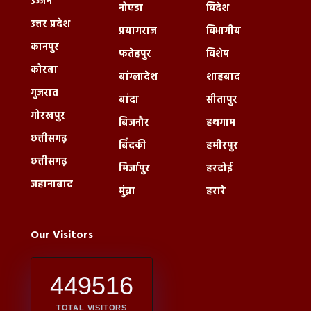
उज्जैन
नोएडा
विदेश
उत्तर प्रदेश
प्रयागराज
विभागीय
कानपुर
फतेहपुर
विशेष
कोरबा
बांग्लादेश
शाहबाद
गुजरात
बांदा
सीतापुर
गोरखपुर
बिजनौर
हथगाम
छत्तीसगढ़
बिंदकी
हमीरपुर
छत्तीसगढ़
मिर्जापुर
हरदोई
जहानाबाद
मुंब्रा
हरारे
Our Visitors
449516
TOTAL VISITORS