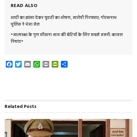
READ ALSO
शादी का झांसा देकर युवती का शोषण, आरोपी गिरफ्तार; गोरखनाथ
पुलिस ने भेजा जेल
*आत्मरक्षा के गुण सीखना आज की बेटियों के लिए सबसे जरूरी: काजल
निषाद*
F
T
E
W
P
P
S
a
w
m
h
r
r
h
c
i
a
a
i
i
a
e
t
i
t
n
n
r
b
t
l
s
t
t
e
o
e
A
F
o
r
p
r
Related
Posts
k
p
i
e
n
d