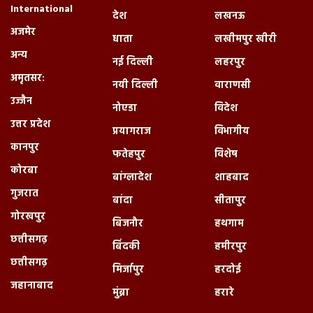
International
देश
लखनऊ
अजमेर
धाता
लखीमपुर खीरी
अन्य
नई दिल्ली
लहरपुर
अमृतसर:
नयी दिल्ली
वाराणसी
उज्जैन
नोएडा
विदेश
उत्तर प्रदेश
प्रयागराज
विभागीय
कानपुर
फतेहपुर
विशेष
कोरबा
बांग्लादेश
शाहबाद
गुजरात
बांदा
सीतापुर
गोरखपुर
बिजनौर
हथगाम
छत्तीसगढ़
बिंदकी
हमीरपुर
छत्तीसगढ़
मिर्जापुर
हरदोई
जहानाबाद
मुंब्रा
हरारे