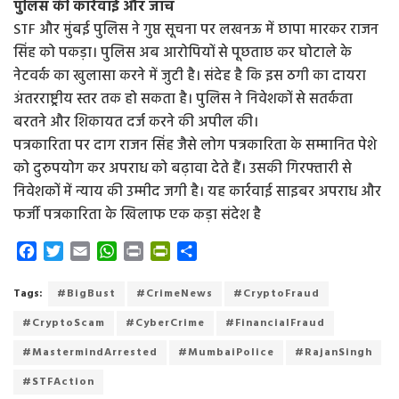
पुलिस की कार्रवाई और जांच
STF और मुंबई पुलिस ने गुप्त सूचना पर लखनऊ में छापा मारकर राजन
सिंह को पकड़ा। पुलिस अब आरोपियों से पूछताछ कर घोटाले के
नेटवर्क का खुलासा करने में जुटी है। संदेह है कि इस ठगी का दायरा
अंतरराष्ट्रीय स्तर तक हो सकता है। पुलिस ने निवेशकों से सतर्कता
बरतने और शिकायत दर्ज करने की अपील की।
पत्रकारिता पर दाग राजन सिंह जैसे लोग पत्रकारिता के सम्मानित पेशे
को दुरुपयोग कर अपराध को बढ़ावा देते हैं। उसकी गिरफ्तारी से
निवेशकों में न्याय की उम्मीद जगी है। यह कार्रवाई साइबर अपराध और
फर्जी पत्रकारिता के खिलाफ एक कड़ा संदेश है
F
T
E
W
P
P
S
a
w
m
h
r
r
h
c
i
a
a
i
i
a
Tags:
#BigBust
#CrimeNews
#CryptoFraud
e
t
i
t
n
n
r
#CryptoScam
#CyberCrime
#FinancialFraud
b
t
l
s
t
t
e
o
e
A
F
#MastermindArrested
#MumbaiPolice
#RajanSingh
o
r
p
r
#STFAction
k
p
i