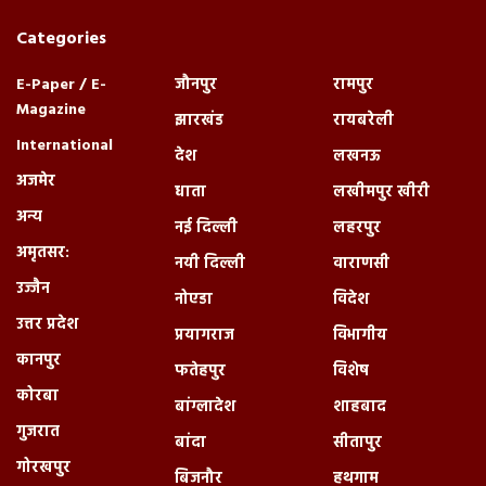
Categories
E-Paper / E-
जौनपुर
रामपुर
Magazine
झारखंड
रायबरेली
International
देश
लखनऊ
अजमेर
धाता
लखीमपुर खीरी
अन्य
नई दिल्ली
लहरपुर
अमृतसर:
नयी दिल्ली
वाराणसी
उज्जैन
नोएडा
विदेश
उत्तर प्रदेश
प्रयागराज
विभागीय
कानपुर
फतेहपुर
विशेष
कोरबा
बांग्लादेश
शाहबाद
गुजरात
बांदा
सीतापुर
गोरखपुर
बिजनौर
हथगाम