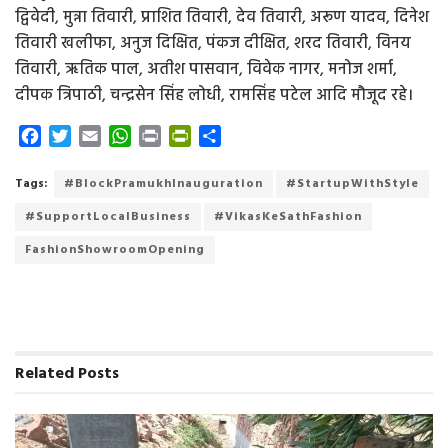
द्विवेदी, मुन्ना तिवारी, प्राशित तिवारी, देव तिवारी, अरूण यादव, दिनेश
तिवारी खलीफा, अनुज दिक्षित, पंकज दीक्षित, शरद तिवारी, विनय
तिवारी, ऋतिक पाल, अतीश पासवान, विवेक नागर, मनोज शर्मा,
दीपक त्रिपाठी, चन्द्रसेन सिंह लोधी, रामसिंह पटेल आदि मौजूद रहे।
F
T
E
W
P
P
S
a
w
m
h
r
r
h
c
i
a
a
i
i
a
Tags:
#BlockPramukhInauguration
#StartupWithStyle
e
t
i
t
n
n
r
#SupportLocalBusiness
#VikasKeSathFashion
b
t
l
s
t
t
e
o
e
A
F
FashionShowroomOpening
o
r
p
r
k
p
i
e
n
d
Related
Posts
l
y