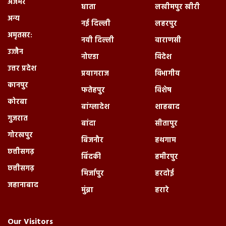
अजमेर
धाता
लखीमपुर खीरी
अन्य
नई दिल्ली
लहरपुर
अमृतसर:
नयी दिल्ली
वाराणसी
उज्जैन
नोएडा
विदेश
उत्तर प्रदेश
प्रयागराज
विभागीय
कानपुर
फतेहपुर
विशेष
कोरबा
बांग्लादेश
शाहबाद
गुजरात
बांदा
सीतापुर
गोरखपुर
बिजनौर
हथगाम
छत्तीसगढ़
बिंदकी
हमीरपुर
छत्तीसगढ़
मिर्जापुर
हरदोई
जहानाबाद
मुंब्रा
हरारे
Our Visitors