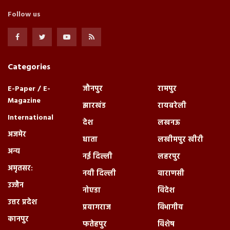
Follow us
Categories
E-Paper / E-
जौनपुर
रामपुर
Magazine
झारखंड
रायबरेली
International
देश
लखनऊ
अजमेर
धाता
लखीमपुर खीरी
अन्य
नई दिल्ली
लहरपुर
अमृतसर:
नयी दिल्ली
वाराणसी
उज्जैन
नोएडा
विदेश
उत्तर प्रदेश
प्रयागराज
विभागीय
कानपुर
फतेहपुर
विशेष