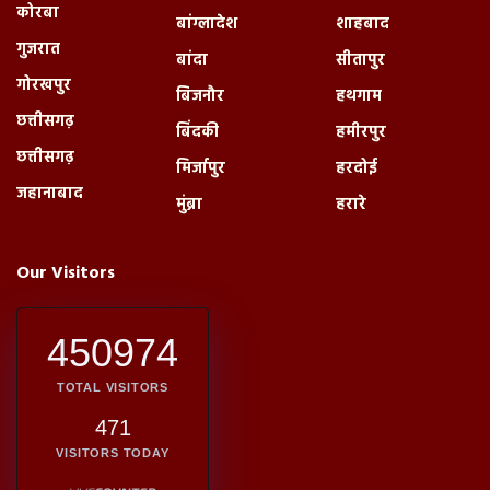
कोरबा
बांग्लादेश
शाहबाद
गुजरात
बांदा
सीतापुर
गोरखपुर
बिजनौर
हथगाम
छत्तीसगढ़
बिंदकी
हमीरपुर
छत्तीसगढ़
मिर्जापुर
हरदोई
जहानाबाद
मुंब्रा
हरारे
Our Visitors
450974
TOTAL VISITORS
471
VISITORS TODAY