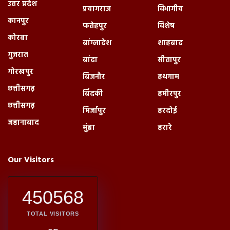
उत्तर प्रदेश
प्रयागराज
विभागीय
कानपुर
फतेहपुर
विशेष
कोरबा
बांग्लादेश
शाहबाद
गुजरात
बांदा
सीतापुर
गोरखपुर
बिजनौर
हथगाम
छत्तीसगढ़
बिंदकी
हमीरपुर
छत्तीसगढ़
मिर्जापुर
हरदोई
जहानाबाद
मुंब्रा
हरारे
Our Visitors
450568
TOTAL VISITORS