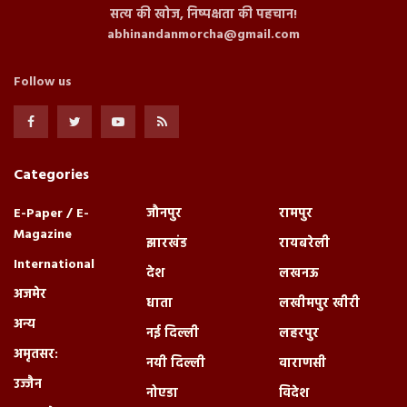
सत्य की खोज, निष्पक्षता की पहचान!
abhinandanmorcha@gmail.com
Follow us
Categories
E-Paper / E-
जौनपुर
रामपुर
Magazine
झारखंड
रायबरेली
International
देश
लखनऊ
अजमेर
धाता
लखीमपुर खीरी
अन्य
नई दिल्ली
लहरपुर
अमृतसर:
नयी दिल्ली
वाराणसी
उज्जैन
नोएडा
विदेश