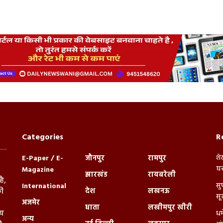
Categories
R
शे
E-Paper / E-
जौनपुर
रामपुर
घर
Magazine
झारखंड
रायबरेली
ै,
सु
International
देश
लखनऊ
ी
सू
अजमेर
धाता
लखीमपुर खीरी
्य
धर
अन्य