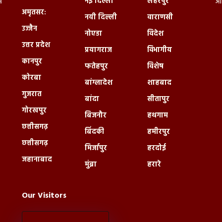
नई दिल्ली
लहरपुर
े
आं
अमृतसर:
नयी दिल्ली
वाराणसी
उज्जैन
नोएडा
विदेश
उत्तर प्रदेश
प्रयागराज
विभागीय
कानपुर
फतेहपुर
विशेष
कोरबा
बांग्लादेश
शाहबाद
गुजरात
बांदा
सीतापुर
गोरखपुर
बिजनौर
हथगाम
छत्तीसगढ़
बिंदकी
हमीरपुर
छत्तीसगढ़
मिर्जापुर
हरदोई
जहानाबाद
मुंब्रा
हरारे
Our Visitors