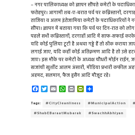
– नगर पालिकाध्यक्ष को ज्ञापन सौंपते कमेटी के पदाधिका
फतेहपुर। आगामी शब-ए-बरात पर्व पर कब्रिस्तानों, दरगा
ताजिया व अलम इंतेजामिया कमेटी के पदाधिकारियों ने न
सौंपा। ज्ञापन में बताया गया कि पर्व पर दिन-रात को लोग कब्
पहले सभी कब्रिस्तानों, दरगाहों आदि में साफ-सफाई करके
यदि कोई पुलिया टूटी है अथवा गड्ढे हैं तो ठीक कराया 
लगाई जाए, यदि कहीं कोई अतिक्रमण आदि है तो उसे हट
जाए। इस मौके पर कमेटी के अध्यक्ष चौधरी मोईन राईन, जनर
खजांची खुर्शीद आलम अंसारी, मीडिया प्रभारी कफील अह
अहमद, सलमान, फैज हुसैन आदि मौजूद रहे।
F
T
E
W
P
P
S
a
w
m
h
r
r
h
c
i
a
a
i
i
a
Tags:
#CityCleanliness
#MunicipalAction
e
t
i
t
n
n
r
#ShabEBaraatMubarak
#SwachhAbhiyan
b
t
l
s
t
t
e
o
e
A
F
o
r
p
r