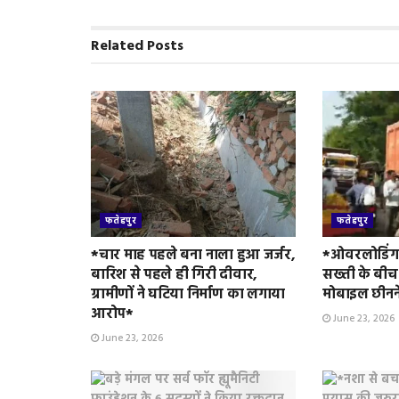
k
p
i
e
n
Related
Posts
d
l
y
फतेहपुर
फतेहपुर
*चार माह पहले बना नाला हुआ जर्जर,
*ओवरलोडिंग 
बारिश से पहले ही गिरी दीवार,
सख्ती के बीच
ग्रामीणों ने घटिया निर्माण का लगाया
मोबाइल छीनन
आरोप*
June 23, 2026
June 23, 2026