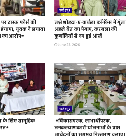
फतेहपुर
पर टास्क फोर्स की
जश्ने शोहदा-ए-कर्बला कॉन्फ्रेंस में गूंजा
 हंगामा, युवक ने लगाया
अहले बैत का पैगाम, करबला की
े का आरोप*
कुर्बानियों से नम हुई आंखें
June 23, 2026
फतेहपुर
व के लिए सामूहिक
*विकासपरक, लाभार्थीपरक,
ुरत*
जनकल्याणकारी योजनाओं के प्राप्त
आवेदनों का ससमय निस्तारण कराए।