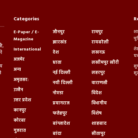
Categories
R
शा
E-Paper / E-
जौनपुर
रामपुर
पु
Magazine
झारखंड
रायबरेली
ै,
शे
International
देश
लखनऊ
ी
घर
अजमेर
धाता
लखीमपुर खीरी
्य
सु
अन्य
नई दिल्ली
लहरपुर
े
सू
अमृतसर:
नयी दिल्ली
वाराणसी
उज्जैन
नोएडा
विदेश
उत्तर प्रदेश
प्रयागराज
विभागीय
कानपुर
फतेहपुर
विशेष
कोरबा
बांग्लादेश
शाहबाद
गुजरात
बांदा
सीतापुर