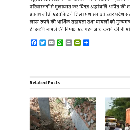
परिवारजनों से मुलाकात कर विनम्र श्रद्धांजलि अर्पित क
प्रकाश लोधी एडवोकेट ने जिला प्रशासन एवं उत्तर प्रदेश 
लाख रुपये की आर्थिक सहायता तथा घायलों को मुख्यमंत्
ही उन्होंने मामले की निष्पक्ष एवं गहन जांच कराने की भी म
F
T
E
W
P
P
S
a
w
m
h
r
r
h
c
i
a
a
i
i
a
e
t
i
t
n
n
r
b
t
l
s
t
t
e
o
e
A
F
o
r
p
r
Related
Posts
k
p
i
e
n
d
l
y