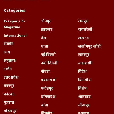
Categories
E-Paper / E-
जौनपुर
रामपुर
Magazine
झारखंड
रायबरेली
International
देश
लखनऊ
अजमेर
धाता
लखीमपुर खीरी
अन्य
नई दिल्ली
लहरपुर
अमृतसर:
नयी दिल्ली
वाराणसी
उज्जैन
नोएडा
विदेश
उत्तर प्रदेश
प्रयागराज
विभागीय
कानपुर
फतेहपुर
विशेष
कोरबा
बांग्लादेश
शाहबाद
गुजरात
बांदा
सीतापुर
गोरखपुर
बिजनौर
हथगाम