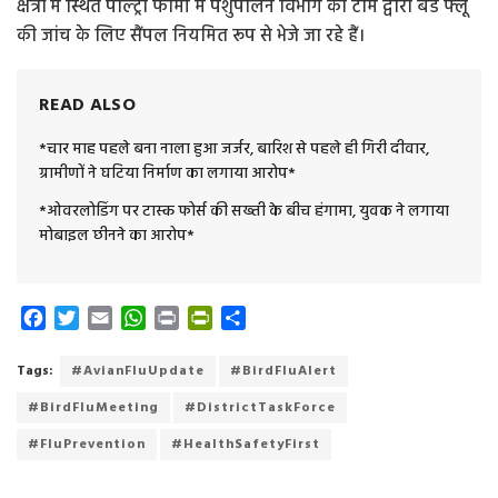
क्षेत्रों में स्थित पोल्ट्री फार्मों में पशुपालन विभाग की टीम द्वारा बर्ड फ्लू
की जांच के लिए सैंपल नियमित रूप से भेजे जा रहे हैं।
READ ALSO
*चार माह पहले बना नाला हुआ जर्जर, बारिश से पहले ही गिरी दीवार,
ग्रामीणों ने घटिया निर्माण का लगाया आरोप*
*ओवरलोडिंग पर टास्क फोर्स की सख्ती के बीच हंगामा, युवक ने लगाया
मोबाइल छीनने का आरोप*
F
T
E
W
P
P
S
a
w
m
h
r
r
h
c
i
a
a
i
i
a
Tags:
#AvianFluUpdate
#BirdFluAlert
e
t
i
t
n
n
r
#BirdFluMeeting
#DistrictTaskForce
b
t
l
s
t
t
e
o
e
A
F
#FluPrevention
#HealthSafetyFirst
o
r
p
r
k
p
i