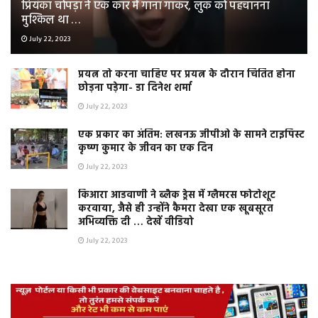
प्रियंका चोपड़ा ने एक कार में गाना गाकर, लुक को पहचानना
मुश्किल था …
July 22, 2023
प्रयत्न तो करना चाहिए पर प्रयत्न के दौरान चिंतित होना
छोड़ना पड़ेगा- डा दिनेश शर्मा
July 22, 2023
एक प्रकार का अंतिम: लखनऊ जीपीओ के सामने टाइपिस्ट
कृष्ण कुमार के जीवन का एक दिन
July 22, 2023
किआरा आडवाणी ने ब्लैक ड्रेस में ग्लैमरस फोटोशूट
करवाया, जैसे ही उन्होंने कैमरा देखा एक खूबसूरत
अभिव्यक्ति दी … देखें वीडियो
July 22, 2023