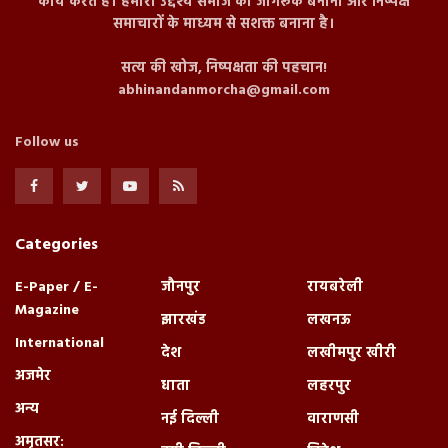
कार्य करते हैं। हमारा उद्देश्य समाज को जागरूक बनाना और निष्पक्ष
समाचारों के माध्यम से सशक्त बनाना है।
सत्य की खोज, निष्पक्षता की पहचान!
abhinandanmorcha@gmail.com
Follow us
Categories
E-Paper / E-
जौनपुर
रायबरेली
Magazine
झारखंड
लखनऊ
International
देश
लखीमपुर खीरी
अजमेर
धाता
लहरपुर
अन्य
नई दिल्ली
वाराणसी
अमृतसर: