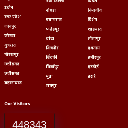
नयी दिल्ली
विदेश
उज्जैन
नोएडा
विभागीय
उत्तर प्रदेश
प्रयागराज
विशेष
कानपुर
फतेहपुर
शाहबाद
कोरबा
बांदा
सीतापुर
गुजरात
बिजनौर
हथगाम
गोरखपुर
बिंदकी
हमीरपुर
छत्तीसगढ़
मिर्जापुर
हरदोई
छत्तीसगढ़
मुंब्रा
हरारे
जहानाबाद
रामपुर
Our Visitors
448343