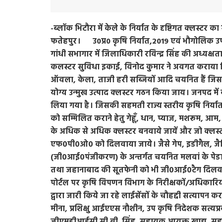
-ब्लॉक भिटौरा में केले के निर्यात के दृष्टिगत क्लस्टर
फतेहपुर। उ0प्र0 कृषि निर्यात,2019 एवं भौगोलिक उपदर
गांधी सभागार में जिलाधिकारी रविन्द्र सिंह की अध्यक्षता
कलस्टर सुविधा इकाई, विनोद कुमार ने अवगत कराया कि क
ऑवला, केला, ताजी हरी सब्जियों आदि चयनित हैं जिसके क
योग्य उन्मुख उत्पाद क्लस्टर गठन किया जाय। जनपद में ब्
लिया गया है। जिसकी सहमती राज्य स्तरीय कृषि निर्यात
को सम्मिलित कराने हेतु गेहूँ, धान, प्याज, मशरूम, आम, ग
के अधिक से अधिक क्लस्टर बनवाये जायें और जो क्लस्टर 
एफ०पी०ओ० को दिलवाया जाये। जैसे गेप, इडीगैल, जैवि
(जी०आई०पंजीकरण) के अन्तर्गत चयनित मलवां के पेडा
तथा जहानाबाद की सूतफेनी को भी जी०आई०टैग दिलवाने की
पोर्टल पर कृषि विपणन विभाग के निरीक्षकों/अधिकारियो
द्वारा जारी किये जा रहे लाईसेंसों के चौहद्दी सत्या
मीना, प्रशिक्षु आईएएस नौशीन, उप कृषि निदेशक सत्यप
जीएमडीआईसी सी.बी. सिंह, सहायक आयुक्त खाद्य, सहाय