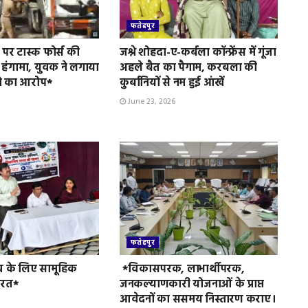
फतेहपुर
पर टास्क फोर्स की
जश्ने शोहदा-ए-कर्बला कॉन्फ्रेंस में गूंजा
 हंगामा, युवक ने लगाया
अहले बैत का पैगाम, करबला की
े का आरोप*
कुर्बानियों से नम हुई आंखें
June 23, 2026
फतेहपुर
व के लिए सामूहिक
*विकासपरक, लाभार्थीपरक,
ुरत*
जनकल्याणकारी योजनाओं के प्राप्त
आवेदनों का ससमय निस्तारण कराए।