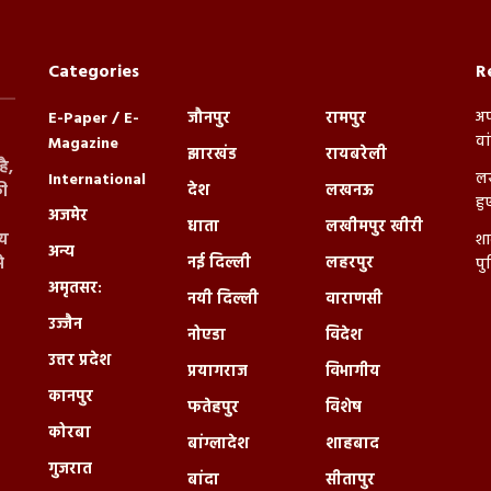
Categories
R
अप
E-Paper / E-
जौनपुर
रामपुर
वा
Magazine
झारखंड
रायबरेली
ै,
लख
International
देश
लखनऊ
ी
हु
अजमेर
धाता
लखीमपुर खीरी
्य
शा
अन्य
नई दिल्ली
लहरपुर
े
पु
अमृतसर:
नयी दिल्ली
वाराणसी
उज्जैन
नोएडा
विदेश
उत्तर प्रदेश
प्रयागराज
विभागीय
कानपुर
फतेहपुर
विशेष
कोरबा
बांग्लादेश
शाहबाद
गुजरात
बांदा
सीतापुर