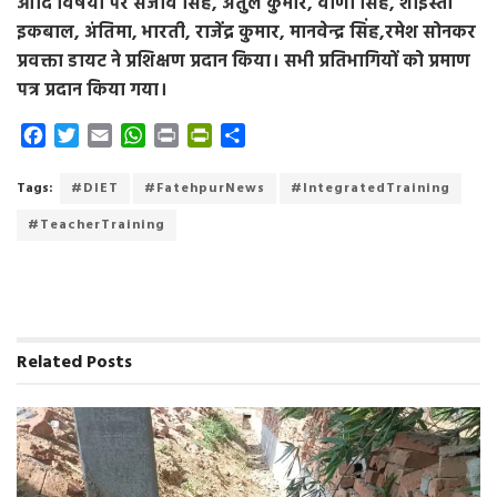
आदि विषयों पर संजीव सिंह, अतुल कुमार, वीणा सिंह, शाइस्ता
इकबाल, अंतिमा, भारती, राजेंद्र कुमार, मानवेन्द्र सिंह,रमेश सोनकर
प्रवक्ता डायट ने प्रशिक्षण प्रदान किया। सभी प्रतिभागियों को प्रमाण
पत्र प्रदान किया गया।
F
T
E
W
P
P
S
a
w
m
h
r
r
h
c
i
a
a
i
i
a
Tags:
#DIET
#FatehpurNews
#IntegratedTraining
e
t
i
t
n
n
r
#TeacherTraining
b
t
l
s
t
t
e
o
e
A
F
o
r
p
r
k
p
i
e
n
Related
Posts
d
l
y