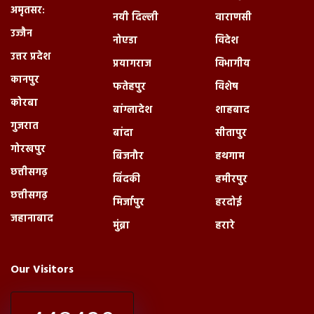
अमृतसर:
नयी दिल्ली
वाराणसी
उज्जैन
नोएडा
विदेश
उत्तर प्रदेश
प्रयागराज
विभागीय
कानपुर
फतेहपुर
विशेष
कोरबा
बांग्लादेश
शाहबाद
गुजरात
बांदा
सीतापुर
गोरखपुर
बिजनौर
हथगाम
छत्तीसगढ़
बिंदकी
हमीरपुर
छत्तीसगढ़
मिर्जापुर
हरदोई
जहानाबाद
मुंब्रा
हरारे
Our Visitors