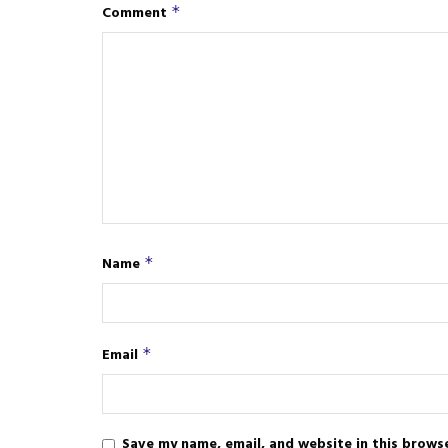
Comment
*
Name
*
Email
*
Save my name, email, and website in this brows