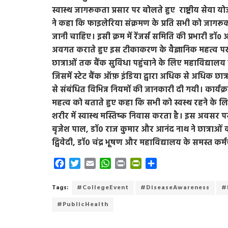
स्वास्थ जागरूकता प्रसार पर बोलते हुए राष्ट्रीय सेवा य
ने कहा कि फाइलेरिया संक्रमण के प्रति सभी को जागरू
जानी चाहिए। इसी क्रम में रेंजर्स समिति की प्रभारी 
अवगत कराते हुए इस टीकाकरण के वैज्ञानिक महत्व पर 
छात्राओं तक बैंक सुविधा पहुंचाने के लिए महाविद्या
जिसमें स्टेट बैंक ऑफ़ इंडिया द्वारा अधिक से अधिक छात्र
से संबंधित विभिन्न नियमों की जानकारी दी गयी। कार्यक्रम 
महत्व को बताते हुए कहा कि सभी को स्वस्थ रहने के लि
शरीर में स्वास्थ मस्तिष्क निवास करता है। इस अवसर प
बृजेश पाल, डॉ० राज कुमार और आनंद नाथ ने छात्राओं को
द्विवेदी, डॉ० चंद्र भूषण और महाविद्यालय के समस्त कर
F
T
E
W
P
P
S
a
w
m
h
r
r
h
c
i
a
a
i
i
a
Tags:
#CollegeEvent
#DiseaseAwareness
#
e
t
i
t
n
n
r
#PublicHealth
b
t
l
s
t
t
e
o
e
A
F