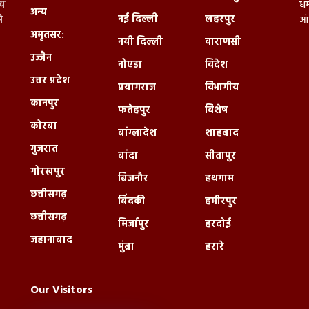
्य
धर
अन्य
नई दिल्ली
लहरपुर
े
आं
अमृतसर:
नयी दिल्ली
वाराणसी
उज्जैन
नोएडा
विदेश
उत्तर प्रदेश
प्रयागराज
विभागीय
कानपुर
फतेहपुर
विशेष
कोरबा
बांग्लादेश
शाहबाद
गुजरात
बांदा
सीतापुर
गोरखपुर
बिजनौर
हथगाम
छत्तीसगढ़
बिंदकी
हमीरपुर
छत्तीसगढ़
मिर्जापुर
हरदोई
जहानाबाद
मुंब्रा
हरारे
Our Visitors