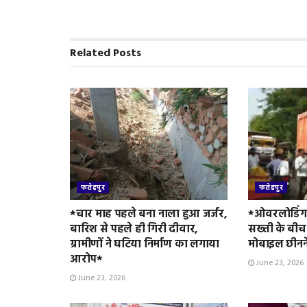
o
r
p
r
k
p
i
e
n
Related
Posts
d
l
y
फतेहपुर
फतेहपुर
*चार माह पहले बना नाला हुआ जर्जर,
*ओवरलोडिंग 
बारिश से पहले ही गिरी दीवार,
सख्ती के बीच
ग्रामीणों ने घटिया निर्माण का लगाया
मोबाइल छीनन
आरोप*
June 23, 2026
June 23, 2026