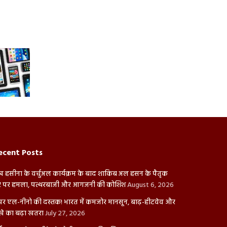
ecent Posts
ख हसीना के वर्चुअल कार्यक्रम के बाद शाकिब अल हसन के पैतृक
 पर हमला, पत्थरबाजी और आगजनी की कोशिश
August 6, 2026
पर एल-नीनो की दस्तक! भारत में कमजोर मानसून, बाढ़-हीटवेव और
खे का बढ़ा खतरा
July 27, 2026