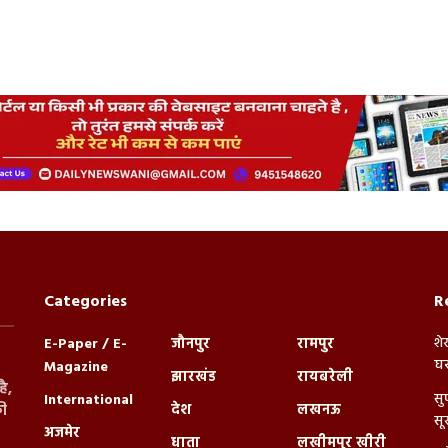
Categories
R
शे
E-Paper / E-
जौनपुर
रामपुर
घर
Magazine
झारखंड
रायबरेली
ै,
सु
International
देश
लखनऊ
ी
सू
अजमेर
धाता
लखीमपुर खीरी