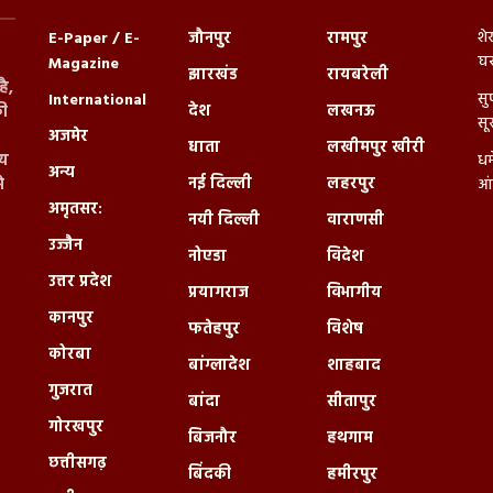
शे
E-Paper / E-
जौनपुर
रामपुर
घर
Magazine
झारखंड
रायबरेली
ै,
सु
International
देश
लखनऊ
ी
सू
अजमेर
धाता
लखीमपुर खीरी
्य
धर
अन्य
नई दिल्ली
लहरपुर
े
आं
अमृतसर:
नयी दिल्ली
वाराणसी
उज्जैन
नोएडा
विदेश
उत्तर प्रदेश
प्रयागराज
विभागीय
कानपुर
फतेहपुर
विशेष
कोरबा
बांग्लादेश
शाहबाद
गुजरात
बांदा
सीतापुर
गोरखपुर
बिजनौर
हथगाम
छत्तीसगढ़
बिंदकी
हमीरपुर