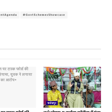
entAgenda
#GovtSchemesShowcase
फतेहपुर