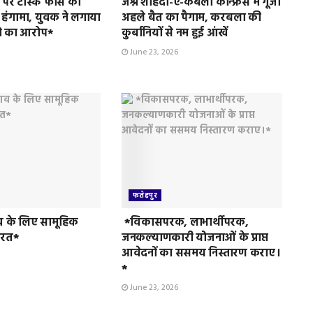
पर टास्क फोर्स की
जश्ने शोहदा-ए-कर्बला कॉन्फ्रेंस में गूंजा
 हंगामा, युवक ने लगाया
अहले बैत का पैगाम, करबला की
े का आरोप*
कुर्बानियों से नम हुई आंखें
June 23, 2026
फतेहपुर
व के लिए सामूहिक
*विकासपरक, लाभार्थीपरक,
ुरत*
जनकल्याणकारी योजनाओं के प्राप्त
आवेदनों का ससमय निस्तारण कराए।
*
June 23, 2026