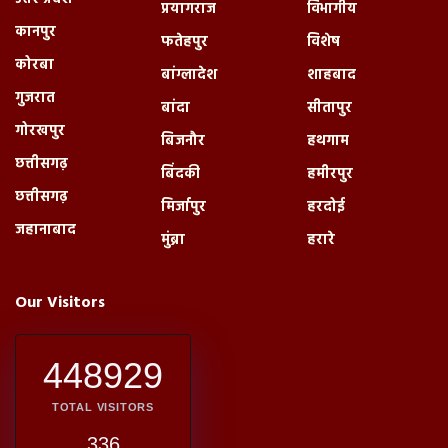
प्रयागराज
विभागीय
कानपुर
फतेहपुर
विशेष
कोरबा
बांग्लादेश
शाहबाद
गुजरात
बांदा
सीतापुर
गोरखपुर
बिजनौर
हथगाम
छत्तीसगढ़
बिंदकी
हमीरपुर
छत्तीसगढ़
मिर्जापुर
हरदोई
जहानाबाद
मुंब्रा
हरारे
Our Visitors
448929
TOTAL VISITORS
336