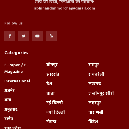
सत्य की खोज, निष्पक्षता की पहचान!
abhinandanmorcha@gmail.com
Follow us
Categories
E-Paper / E-
जौनपुर
रामपुर
Magazine
झारखंड
रायबरेली
International
देश
लखनऊ
अजमेर
धाता
लखीमपुर खीरी
अन्य
नई दिल्ली
लहरपुर
अमृतसर:
नयी दिल्ली
वाराणसी
उज्जैन
नोएडा
विदेश
उत्तर प्रदेश