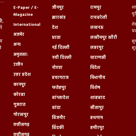
शा
E-Paper / E-
जौनपुर
रामपुर
पु
Magazine
झारखंड
रायबरेली
ै,
शे
International
देश
लखनऊ
ी
घर
अजमेर
धाता
लखीमपुर खीरी
्य
सु
अन्य
नई दिल्ली
लहरपुर
े
सू
अमृतसर:
नयी दिल्ली
वाराणसी
उज्जैन
नोएडा
विदेश
उत्तर प्रदेश
प्रयागराज
विभागीय
कानपुर
फतेहपुर
विशेष
कोरबा
बांग्लादेश
शाहबाद
गुजरात
बांदा
सीतापुर
गोरखपुर
बिजनौर
हथगाम
छत्तीसगढ़
बिंदकी
हमीरपुर
छत्तीसगढ़