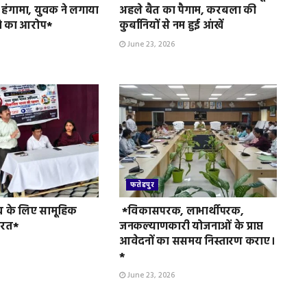
 हंगामा, युवक ने लगाया
अहले बैत का पैगाम, करबला की
े का आरोप*
कुर्बानियों से नम हुई आंखें
June 23, 2026
फतेहपुर
व के लिए सामूहिक
*विकासपरक, लाभार्थीपरक,
ुरत*
जनकल्याणकारी योजनाओं के प्राप्त
आवेदनों का ससमय निस्तारण कराए।
*
June 23, 2026