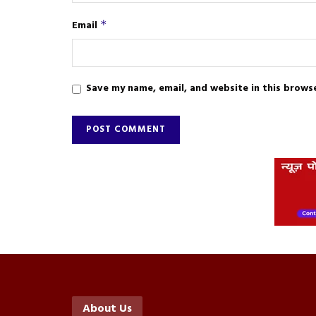
Email
*
Save my name, email, and website in this brows
About Us