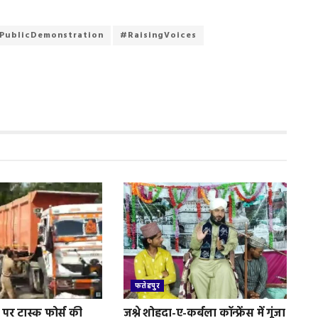
PublicDemonstration
#RaisingVoices
फतेहपुर
पर टास्क फोर्स की
जश्ने शोहदा-ए-कर्बला कॉन्फ्रेंस में गूंजा