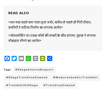
READ ALSO
*चार माह पहले बना नाला हुआ जर्जर, बारिश से पहले ही गिरी दीवार,
ग्रामीणों ने घटिया निर्माण का लगाया आरोप*
*ओवरलोडिंग पर टास्क फोर्स की सख्ती के बीच हंगामा, युवक ने लगाया
मोबाइल छीनने का आरोप*
F
T
E
W
P
P
S
a
w
m
h
r
r
h
c
i
a
a
i
i
a
Tags:
#KhagaStationRequest
e
t
i
t
n
n
r
#KhagaTrainStopDemand
#MemorandumForTrainHalt
b
t
l
s
t
t
e
o
e
A
F
#TrainHaltAtKhaga
#TrainStopDemand
o
r
p
r
k
p
i
e
n