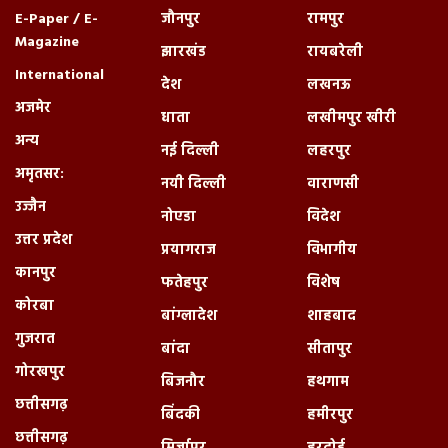
E-Paper / E-
जौनपुर
रामपुर
Magazine
झारखंड
रायबरेली
International
देश
लखनऊ
अजमेर
धाता
लखीमपुर खीरी
अन्य
नई दिल्ली
लहरपुर
अमृतसर:
नयी दिल्ली
वाराणसी
उज्जैन
नोएडा
विदेश
उत्तर प्रदेश
प्रयागराज
विभागीय
कानपुर
फतेहपुर
विशेष
कोरबा
बांग्लादेश
शाहबाद
गुजरात
बांदा
सीतापुर
गोरखपुर
बिजनौर
हथगाम
छत्तीसगढ़
बिंदकी
हमीरपुर
छत्तीसगढ़