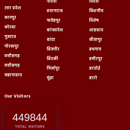
नोएडा
विदेश
उत्तर प्रदेश
प्रयागराज
विभागीय
कानपुर
फतेहपुर
विशेष
कोरबा
बांग्लादेश
शाहबाद
गुजरात
बांदा
सीतापुर
गोरखपुर
बिजनौर
हथगाम
छत्तीसगढ़
बिंदकी
हमीरपुर
छत्तीसगढ़
मिर्जापुर
हरदोई
जहानाबाद
मुंब्रा
हरारे
Our Visitors
449844
TOTAL VISITORS