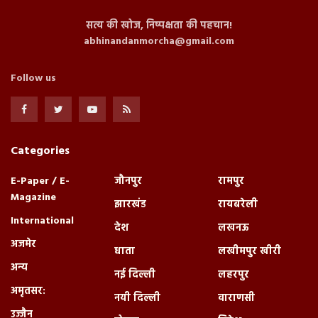
सत्य की खोज, निष्पक्षता की पहचान!
abhinandanmorcha@gmail.com
Follow us
Categories
E-Paper / E-
जौनपुर
रामपुर
Magazine
झारखंड
रायबरेली
International
देश
लखनऊ
अजमेर
धाता
लखीमपुर खीरी
अन्य
नई दिल्ली
लहरपुर
अमृतसर:
नयी दिल्ली
वाराणसी
उज्जैन