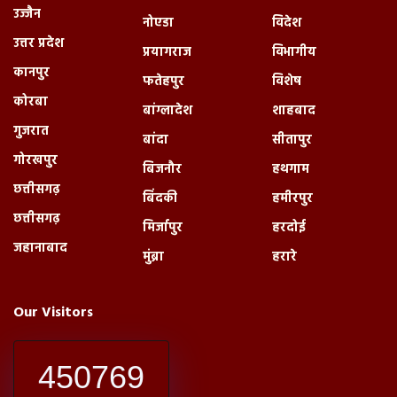
उज्जैन
नोएडा
विदेश
उत्तर प्रदेश
प्रयागराज
विभागीय
कानपुर
फतेहपुर
विशेष
कोरबा
बांग्लादेश
शाहबाद
गुजरात
बांदा
सीतापुर
गोरखपुर
बिजनौर
हथगाम
छत्तीसगढ़
बिंदकी
हमीरपुर
छत्तीसगढ़
मिर्जापुर
हरदोई
जहानाबाद
मुंब्रा
हरारे
Our Visitors
450769