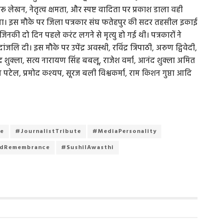
रू लेखन, नेतृत्व क्षमता, और स्पष्ट वादिता पर प्रकाश डाला वही
या। इस मौके पर जिला पत्रकार संघ फतेहपुर की सदर तहसील इकाई
िनकी दो दिन पहले करंट लगने से मृत्यु हो गई थी। पत्रकारों ने
ांजलि दी। इस मौके पर उपेंद्र अवस्थी, रविंद्र त्रिपाठी, अरुण द्विवेदी,
्र शुक्ला, सत्य नारायण सिंह बबलू, राजेश वर्मा, आनंद शुक्ला अमित
पिन पटेल, प्रमोद कश्यप, सूरज बली विश्वकर्मा, राम किशन गुप्ता आदि
ce
#JournalistTribute
#MediaPersonality
dRemembrance
#SushilAwasthi