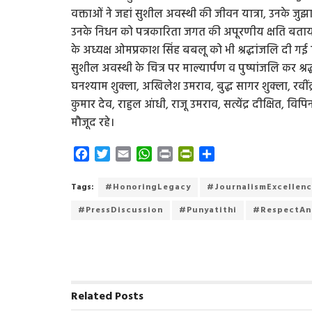
वक्ताओं ने जहां सुशील अवस्थी की जीवन यात्रा, उनके जुझा
उनके निधन को पत्रकारिता जगत की अपूरणीय क्षति बता
के अध्यक्ष ओमप्रकाश सिंह बबलू को भी श्रद्धांजलि दी गई ज
सुशील अवस्थी के चित्र पर माल्यार्पण व पुष्पांजलि कर श्रद्ध
घनश्याम शुक्ला, अखिलेश उमराव, बुद्ध सागर शुक्ला, रवींद
कुमार देव, राहुल आंधी, राजू उमराव, सत्येंद्र दीक्षित, वि
मौजूद रहे।
F
T
E
W
P
P
S
a
w
m
h
r
r
h
c
i
a
a
i
i
a
Tags:
#HonoringLegacy
#JournalismExcellen
e
t
i
t
n
n
r
#PressDiscussion
#Punyatithi
#RespectAn
b
t
l
s
t
t
e
o
e
A
F
o
r
p
r
k
p
i
e
n
Related
Posts
d