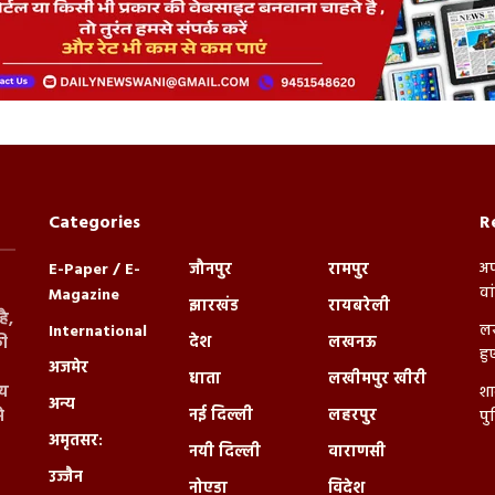
Categories
R
अप
E-Paper / E-
जौनपुर
रामपुर
वा
Magazine
झारखंड
रायबरेली
ै,
लख
International
देश
लखनऊ
ी
हु
अजमेर
धाता
लखीमपुर खीरी
्य
शा
अन्य
नई दिल्ली
लहरपुर
े
पु
अमृतसर:
नयी दिल्ली
वाराणसी
उज्जैन
नोएडा
विदेश