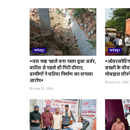
l
y
फतेहपुर
फतेहपुर
*चार माह पहले बना नाला हुआ जर्जर,
*ओवरलोडिंग 
बारिश से पहले ही गिरी दीवार,
सख्ती के बीच
ग्रामीणों ने घटिया निर्माण का लगाया
मोबाइल छीनन
आरोप*
June 23, 2026
June 23, 2026