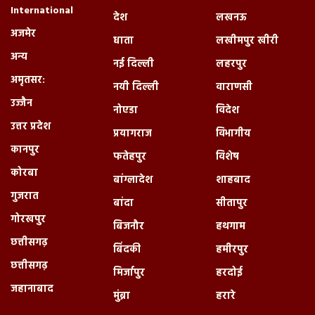
International
देश
लखनऊ
अजमेर
धाता
लखीमपुर खीरी
अन्य
नई दिल्ली
लहरपुर
अमृतसर:
नयी दिल्ली
वाराणसी
उज्जैन
नोएडा
विदेश
उत्तर प्रदेश
प्रयागराज
विभागीय
कानपुर
फतेहपुर
विशेष
कोरबा
बांग्लादेश
शाहबाद
गुजरात
बांदा
सीतापुर
गोरखपुर
बिजनौर
हथगाम
छत्तीसगढ़
बिंदकी
हमीरपुर
छत्तीसगढ़
मिर्जापुर
हरदोई
जहानाबाद
मुंब्रा
हरारे