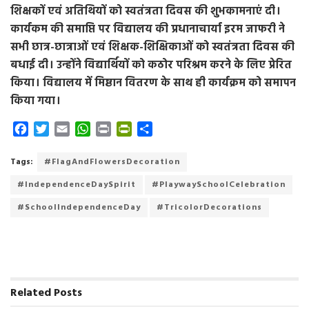
शिक्षकों एवं अतिथियों को स्वतंत्रता दिवस की शुभकामनाएं दी।
कार्यकम की समाप्ति पर विद्यालय की प्रधानाचार्या इरम जाफरी ने
सभी छात्र-छात्राओं एवं शिक्षक-शिक्षिकाओं को स्वतंत्रता दिवस की
बधाई दी। उन्होंने विद्यार्थियों को कठोर परिश्रम करने के लिए प्रेरित
किया। विद्यालय में मिष्ठान वितरण के साथ ही कार्यक्रम को समापन
किया गया।
F
T
E
W
P
P
S
a
w
m
h
r
r
h
c
i
a
a
i
i
a
Tags:
#FlagAndFlowersDecoration
e
t
i
t
n
n
r
#IndependenceDaySpirit
#PlaywaySchoolCelebration
b
t
l
s
t
t
e
o
e
A
F
#SchoolIndependenceDay
#TricolorDecorations
o
r
p
r
k
p
i
e
n
d
Related
Posts
l