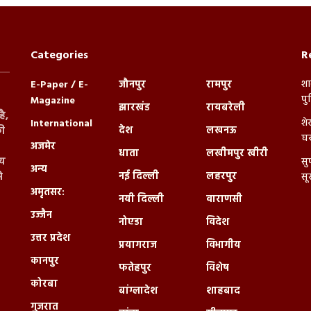
Categories
R
शा
E-Paper / E-
जौनपुर
रामपुर
पु
Magazine
झारखंड
रायबरेली
ै,
शे
International
देश
लखनऊ
ी
घर
अजमेर
धाता
लखीमपुर खीरी
्य
सु
अन्य
नई दिल्ली
लहरपुर
े
सू
अमृतसर:
नयी दिल्ली
वाराणसी
उज्जैन
नोएडा
विदेश
उत्तर प्रदेश
प्रयागराज
विभागीय
कानपुर
फतेहपुर
विशेष
कोरबा
बांग्लादेश
शाहबाद
गुजरात