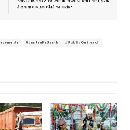
*ओवरलोडिंग पर टास्क फोर्स की सख्ती के बीच हंगामा, युवक
ने लगाया मोबाइल छीनने का आरोप*
evements
#JanJanKaSaath
#PublicOutreach