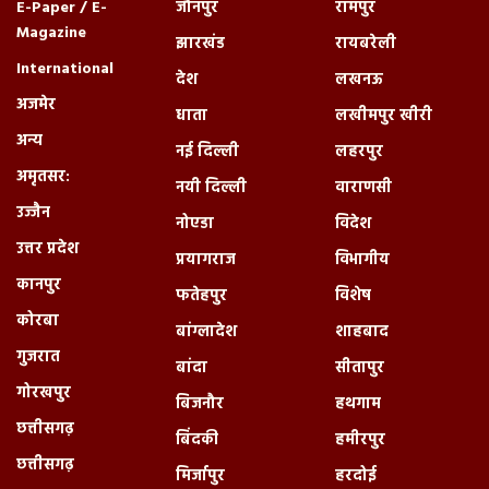
E-Paper / E-
जौनपुर
रामपुर
Magazine
झारखंड
रायबरेली
International
देश
लखनऊ
अजमेर
धाता
लखीमपुर खीरी
अन्य
नई दिल्ली
लहरपुर
अमृतसर:
नयी दिल्ली
वाराणसी
उज्जैन
नोएडा
विदेश
उत्तर प्रदेश
प्रयागराज
विभागीय
कानपुर
फतेहपुर
विशेष
कोरबा
बांग्लादेश
शाहबाद
गुजरात
बांदा
सीतापुर
गोरखपुर
बिजनौर
हथगाम
छत्तीसगढ़
बिंदकी
हमीरपुर
छत्तीसगढ़
मिर्जापुर
हरदोई