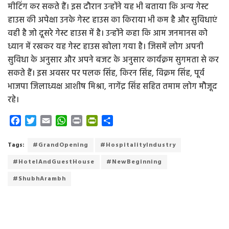
मीटिंग कर सकते हैं। इस दौरान उन्होंने यह भी बताया कि अन्य गेस्ट
हाउस की अपेक्षा उनके गेस्ट हाउस का किराया भी कम है और सुविधाएं
वही है जो दूसरे गेस्ट हाउस में है। उन्होंने कहा कि आम जनमानस को
ध्यान में रखकर यह गेस्ट हाउस खोला गया है। जिसमें लोग अपनी
सुविधा के अनुसार और अपने बजट के अनुसार कार्यक्रम सुगमता से कर
सकते हैं। इस अवसर पर पलक सिंह, किरन सिंह, विक्रम सिंह, पूर्व
भाजपा जिलाध्यक्ष आशीष मिश्रा, नागेंद्र सिंह सहित तमाम लोग मौजूद
रहे।
F
T
E
W
P
P
S
a
w
m
h
r
r
h
c
i
a
a
i
i
a
Tags:
#GrandOpening
#HospitalityIndustry
e
t
i
t
n
n
r
#HotelAndGuestHouse
#NewBeginning
b
t
l
s
t
t
e
o
e
A
F
#ShubhArambh
o
r
p
r
k
p
i
e
n