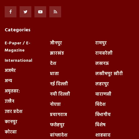
Categories
E-Paper / E-
जौनपुर
रामपुर
Magazine
झारखंड
रायबरेली
International
देश
लखनऊ
अजमेर
धाता
लखीमपुर खीरी
अन्य
नई दिल्ली
लहरपुर
अमृतसर:
नयी दिल्ली
वाराणसी
उज्जैन
नोएडा
विदेश
उत्तर प्रदेश
प्रयागराज
विभागीय
कानपुर
फतेहपुर
विशेष
कोरबा
बांग्लादेश
शाहबाद