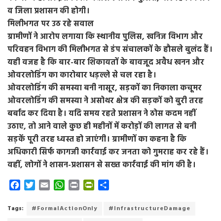
व जिला प्रशासन की होगी।
मिलीभगत पर उठ रहे सवाल
ग्रामीणों ने आरोप लगाया कि स्थानीय पुलिस, खनिज विभाग और
परिवहन विभाग की मिलीभगत से डंप संचालकों के हौसले बुलंद हैं।
यही वजह है कि बार-बार शिकायतों के बावजूद अवैध खनन और
ओवरलोडिंग का कारोबार धड़ल्ले से चल रहा है।
ओवरलोडिंग की समस्या बनी नासूर, सड़कों का निकाला कचूमर
ओवरलोडिंग की समस्या ने असोथर क्षेत्र की सड़कों को बुरी तरह
बर्बाद कर दिया है। यदि समय रहते प्रशासन ने ठोस कदम नहीं
उठाए, तो आने वाले कुछ ही महीनों में करोड़ों की लागत से बनी
सड़कें पूरी तरह ध्वस्त हो जाएंगी। ग्रामीणों का कहना है कि
अधिकारी सिर्फ कागजी कार्रवाई कर जनता को गुमराह कर रहे हैं।
वहीं, लोगों ने शासन-प्रशासन से सख्त कार्रवाई की मांग की है।
F
T
E
W
P
P
S
a
w
m
h
r
r
h
c
i
a
a
i
i
a
Tags:
#FormalActionOnly
#InfrastructureDamage
e
t
i
t
n
n
r