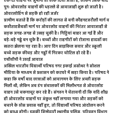
एक-दो वाहनों पर जुर्माना तो ठोंक दिया जाता है, लेकिन उसके बाद
पुनः ओवरलोड वाहनों की धड़ल्ले से आवाजाही शुरू हो जाती है।
ओवरलोडिंग से सड़कें हो रही जर्जर
ग्रामीण बताते हैं कि करोड़ों की लागत से बनी कौहनदृजरौली मार्ग व
कठौतादृसैबसी मार्ग पर ओवरलोड वाहनों की निरंतर आवाजाही से
सड़क जगह-जगह से उखड़ चुकी है। गिट्टियां बाहर आ गई हैं और
बड़े-बड़े गड्ढे बन चुके हैं। बच्चों और राहगीरों को रोजाना हादसों का
खतरा झेलना पड़ रहा है। आए दिन साइकिल सवार और स्कूली
बच्चे सड़क कीचड़ और गड्ढों में गिरकर चोटिल हो रहे हैं।
एबीवीपी ने उठाई आवाज
अखिल भारतीय विद्यार्थी परिषद नगर इकाई असोथर ने सोशल
मीडिया के माध्यम से प्रशासन को कटघरे में खड़ा किया है। परिषद ने
कहा कि वर्षों बाद छात्राओं को आवागमन के लिए अच्छी सड़क
मिली थी, लेकिन अब डंप संचालकों की मिलीभगत से ओवरलोड
वाहन उसे चकनाचूर कर रहे हैं। संगठन ने चेतावनी दी कि यदि शीघ्र
ही ओवरलोड वाहनों पर अंकुश नहीं लगाया गया और सड़कों को
बचाने के ठोस प्रयास नहीं हुए, तो विद्यार्थी परिषद आंदोलन करने
को बाध्य होगी। इसकी जिम्मेदारी स्थानीय पुलिस, परिवहन विभाग