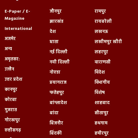
E-Paper / E-
जौनपुर
रामपुर
Magazine
झारखंड
रायबरेली
International
देश
लखनऊ
अजमेर
धाता
लखीमपुर खीरी
अन्य
नई दिल्ली
लहरपुर
अमृतसर:
नयी दिल्ली
वाराणसी
उज्जैन
नोएडा
विदेश
उत्तर प्रदेश
प्रयागराज
विभागीय
कानपुर
फतेहपुर
विशेष
कोरबा
बांग्लादेश
शाहबाद
गुजरात
बांदा
सीतापुर
गोरखपुर
बिजनौर
हथगाम
छत्तीसगढ़
बिंदकी
हमीरपुर