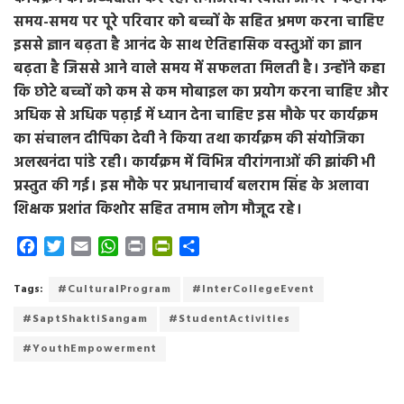
समय-समय पर पूरे परिवार को बच्चों के सहित भ्रमण करना चाहिए
इससे ज्ञान बढ़ता है आनंद के साथ ऐतिहासिक वस्तुओं का ज्ञान
बढ़ता है जिससे आने वाले समय में सफलता मिलती है। उन्होंने कहा
कि छोटे बच्चों को कम से कम मोबाइल का प्रयोग करना चाहिए और
अधिक से अधिक पढ़ाई में ध्यान देना चाहिए इस मौके पर कार्यक्रम
का संचालन दीपिका देवी ने किया तथा कार्यक्रम की संयोजिका
अलखनंदा पांडे रही। कार्यक्रम में विभिन्न वीरांगनाओं की झांकी भी
प्रस्तुत की गई। इस मौके पर प्रधानाचार्य बलराम सिंह के अलावा
शिक्षक प्रशांत किशोर सहित तमाम लोग मौजूद रहे।
F
T
E
W
P
P
S
a
w
m
h
r
r
h
c
i
a
a
i
i
a
Tags:
#CulturalProgram
#InterCollegeEvent
e
t
i
t
n
n
r
#SaptShaktiSangam
#StudentActivities
b
t
l
s
t
t
e
o
e
A
F
#YouthEmpowerment
o
r
p
r
k
p
i