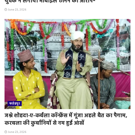
युवक ने लगाया मोबाइल छीनने का आरोप*
June 23, 2026
फतेहपुर
जश्ने शोहदा-ए-कर्बला कॉन्फ्रेंस में गूंजा अहले बैत का पैगाम,
करबला की कुर्बानियों से नम हुई आंखें
June 23, 2026