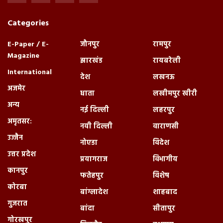
Categories
E-Paper / E-
जौनपुर
रामपुर
Magazine
झारखंड
रायबरेली
International
देश
लखनऊ
अजमेर
धाता
लखीमपुर खीरी
अन्य
नई दिल्ली
लहरपुर
अमृतसर:
नयी दिल्ली
वाराणसी
उज्जैन
नोएडा
विदेश
उत्तर प्रदेश
प्रयागराज
विभागीय
कानपुर
फतेहपुर
विशेष
कोरबा
बांग्लादेश
शाहबाद
गुजरात
बांदा
सीतापुर
गोरखपुर