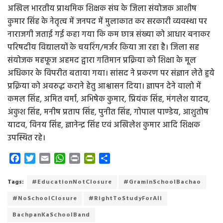
अखिल भारतीय प्राथमिक शिक्षक संघ के जिला संयोजक आशीष
कुमार सिंह के नेतृत्व में जनपद में मुलाकात कर सरकारी व्यवस्था पर
नाराजगी जताई गई कहा गया कि कम छात्र संख्या को आधार बनाकर
परिषदीय विद्यालयों के चयरिंग/मर्जर किया जा रहा है। जिला सह
संयोजक महफूज अहमद द्वारा गतिमान प्रक्रिया को शिक्षा के मूल
अधिकार के विपरीत बताया गया। सांसद ने प्रकरण पर संज्ञान लेते हुये
प्रक्रिया को अवरुद्ध कराने हेतु आश्वासन दिया। ज्ञापन देने वालो में
कमल सिंह, अमित वर्मा, अभिषेक कुमार, प्रियंक सिंह, मंगलेश यादव,
अंकुश सिंह, मनीष प्रताप सिंह, पुनीत सिंह, गोपाल पाण्डेय, आशुतोष
यादव, विनय सिंह, ज्ञानेन्द्र सिंह एवं अखिलेश कुमार आदि शिक्षक
उपस्थित रहे।
F
T
E
W
P
P
S
a
w
m
h
r
r
h
c
i
a
a
i
i
a
Tags:
#EducationNotClosure
#GraminSchoolBachao
e
t
i
t
n
n
r
#NoSchoolClosure
#RightToStudyForAll
b
t
l
s
t
t
e
o
e
A
F
BachpanKaSchoolBand