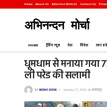
Home
About Us
Advertise With Us
Contact Us
Priva
अभिनन्दन मोर्चा
HOME
ट्रेंडिंग न्यूज़
देश
विदेश
उत्तर प्र
धूमधाम से मनाया गया 77 व
ली परेड की सलामी
BY
NEWS-DESK
January 27, 2026
in
फतेहपुर