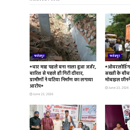
e
n
d
l
y
फतेहपुर
फतेहपुर
*चार माह पहले बना नाला हुआ जर्जर,
*ओवरलोडिंग 
बारिश से पहले ही गिरी दीवार,
सख्ती के बीच
ग्रामीणों ने घटिया निर्माण का लगाया
मोबाइल छीनन
आरोप*
June 23, 2026
June 23, 2026