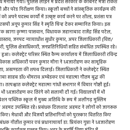
ाथ मनाया गया। पुलिस लाइन में प्रदेश सरकार के कैबिनेट मंत्री राकेश
और परेड निरीक्षण किया। स्कूली बच्चों ने सांस्कृतिक कार्यक्रम की
को अपने पदस्थ कार्यों में उत्कृष्ट कार्य करने पर शील्ड, प्रशंसा पत्र
 एसपी अनूप कुमार सिंह ने स्मृति चिन्ह देकर सम्मानित किया। इस
क खागा कृष्णा पासवान, विधायक जहानाबाद राजेंद्र सिंह पटेल,
रीवास्तव, जनपद न्यायाधीश सुधीर कुमार, अपर जिलाधिकारी (वित्त/
पुलिस क्षेत्राधिकारी, जनप्रतिनिधियों सहित संबंधित उपस्थित रहे।
ुआ। कलेक्ट्रेट परिसर स्थित कैम्प कार्यालय में जिलाधिकारी रविन्द्र
य विकास अधिकारी पवन कुमार मीना ने ध्वजारोहण कर सामूहिक
रीय एकता, अखण्डता की शपथ दिलाई। जिलाधिकारी ने कलेक्ट्रेट स्थित
 में बाबा साहब डॉ0 भीमराव अम्बेडकर एवं महात्मा गौतम बुद्ध की
 तत्पश्चात कलेक्ट्रेट महात्मा गांधी सभागार में विचार गोष्ठी हुई।
 भी ध्वजारोहण कर तिरंगे को सलामी दी गई। विद्यालयों में भी
शन पब्लिक स्कूल में मुख्य अतिथि के रूप में अलीगढ़ मुस्लिम
शकील अहमद उपस्थित रहे। प्रबंधक दिलशाद अहमद ने लोगों को जागरूक
स्तुत किए। मेधावी और विजयी प्रतिभागियों को पुरस्कार वितरित किए
बंधक नीतीश कुमार एवं प्रधानाचार्या डा. प्रियंका गुप्ता ने ध्वजारोहण