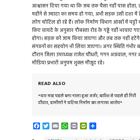
आश्वासन दिया गया था कि जब तक पैसा नहीं पास होता,
महीने से ज्यादा का समय हो गया, अभी सड़क उसी दशा में ह
लोग चोटिल हो रहे हैं। लोक निर्माण विभाग आंखों में पट्टी 
किए वायदे के अनुसार नौबस्ता रोड के गड्ढे नहीं भरवाए
होगा। सड़क को जाम किया जाएगा और तब तक नहीं हटेंगे
संगठनों का सहयोग भी लिया जाएगा। अगर स्थिति गंभीर ब
दौरान जिला उपाध्यक्ष राजेश चौधरी, गगन अग्रवाल, नगर अध
मीडिया प्रभारी अनुपम शुक्ल मौजूद रहे।
READ ALSO
*चार माह पहले बना नाला हुआ जर्जर, बारिश से पहले ही गिरी
दीवार, ग्रामीणों ने घटिया निर्माण का लगाया आरोप*
F
T
E
W
P
P
S
a
w
m
h
r
r
h
c
i
a
a
i
i
a