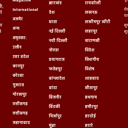
Magazine
झारखंड
रायबरेली
ै,
शे
International
देश
लखनऊ
ी
घर
अजमेर
धाता
लखीमपुर खीरी
्य
सु
अन्य
नई दिल्ली
लहरपुर
े
सू
अमृतसर:
नयी दिल्ली
वाराणसी
उज्जैन
नोएडा
विदेश
उत्तर प्रदेश
प्रयागराज
विभागीय
कानपुर
फतेहपुर
विशेष
कोरबा
बांग्लादेश
शाहबाद
गुजरात
बांदा
सीतापुर
गोरखपुर
बिजनौर
हथगाम
छत्तीसगढ़
बिंदकी
हमीरपुर
छत्तीसगढ़
मिर्जापुर
हरदोई
जहानाबाद
मुंब्रा
हरारे