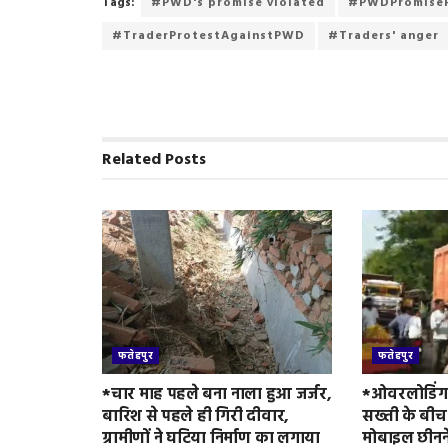
Tags:
#PWD's promise violated
#PWDPromiseF
e
t
i
t
n
n
r
#TraderProtestAgainstPWD
#Traders' anger
b
t
l
s
t
t
e
o
e
A
F
o
r
p
r
k
p
i
e
n
Related
Posts
d
l
y
फतेहपुर
फतेहपुर
*चार माह पहले बना नाला हुआ जर्जर,
*ओवरलोडिंग 
बारिश से पहले ही गिरी दीवार,
सख्ती के बीच
ग्रामीणों ने घटिया निर्माण का लगाया
मोबाइल छीनन