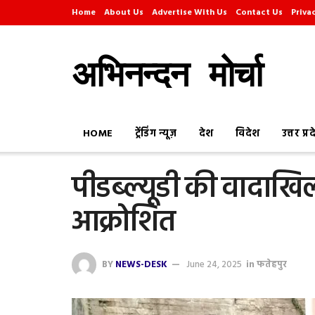
Home
About Us
Advertise With Us
Contact Us
Priva
अभिनन्दन मोर्चा
HOME
ट्रेंडिंग न्यूज़
देश
विदेश
उत्तर प्र
पीडब्ल्यूडी की वादाखि
आक्रोशित
BY
NEWS-DESK
June 24, 2025
in
फतेहपुर