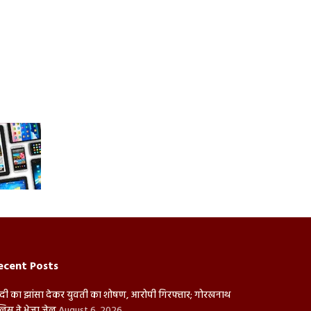
ecent Posts
दी का झांसा देकर युवती का शोषण, आरोपी गिरफ्तार; गोरखनाथ
लिस ने भेजा जेल
August 6, 2026