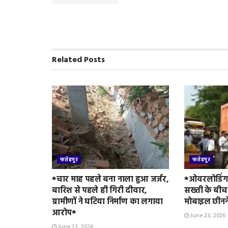
b
t
l
s
t
t
e
o
e
A
F
o
r
p
r
k
p
i
e
n
Related
Posts
d
l
y
फतेहपुर
फतेहपुर
*चार माह पहले बना नाला हुआ जर्जर,
*ओवरलोडिंग 
बारिश से पहले ही गिरी दीवार,
सख्ती के बीच
ग्रामीणों ने घटिया निर्माण का लगाया
मोबाइल छीनन
आरोप*
June 23, 2026
June 23, 2026