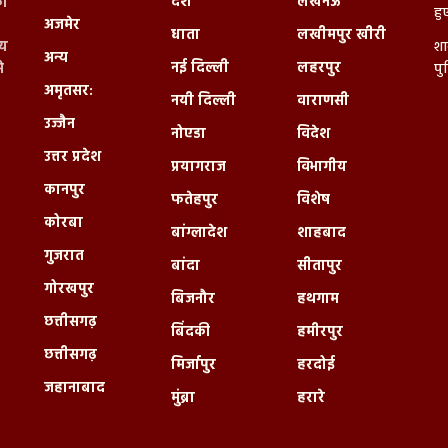
देश
लखनऊ
ी
हु
अजमेर
धाता
लखीमपुर खीरी
्य
शा
अन्य
नई दिल्ली
लहरपुर
े
पु
अमृतसर:
नयी दिल्ली
वाराणसी
उज्जैन
नोएडा
विदेश
उत्तर प्रदेश
प्रयागराज
विभागीय
कानपुर
फतेहपुर
विशेष
कोरबा
बांग्लादेश
शाहबाद
गुजरात
बांदा
सीतापुर
गोरखपुर
बिजनौर
हथगाम
छत्तीसगढ़
बिंदकी
हमीरपुर
छत्तीसगढ़
मिर्जापुर
हरदोई
जहानाबाद
मुंब्रा
हरारे