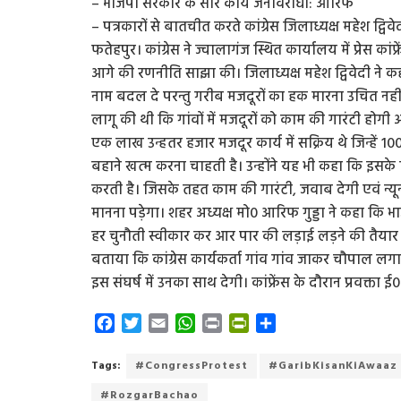
– भाजपा सरकार के सारे कार्य जनविरोधी: आरिफ
– पत्रकारों से बातचीत करते कांग्रेस जिलाध्यक्ष महेश द्वि
फतेहपुर। कांग्रेस ने ज्वालागंज स्थित कार्यालय में प्रेस 
आगे की रणनीति साझा की। जिलाध्यक्ष महेश द्विवेदी ने 
नाम बदल दे परन्तु गरीब मजदूरों का हक मारना उचित नही
लागू की थी कि गांवों में मजदूरों को काम की गारंटी हो
एक लाख उन्हतर हजार मजदूर कार्य में सक्रिय थे जिन्हें 
बहाने खत्म करना चाहती है। उन्होंने यह भी कहा कि इसके व
करती है। जिसके तहत काम की गारंटी, जवाब देगी एवं न्य
मानना पड़ेगा। शहर अध्यक्ष मो0 आरिफ गुड्डा ने कहा कि भाजप
हर चुनौती स्वीकार कर आर पार की लड़ाई लड़ने की तैयार ह
बताया कि कांग्रेस कार्यकर्ता गांव गांव जाकर चौपाल लगा
इस संघर्ष में उनका साथ देगी। कांफ्रेंस के दौरान प्रवक्ता ई
F
T
E
W
P
P
S
a
w
m
h
r
r
h
c
i
a
a
i
i
a
Tags:
#CongressProtest
#GaribKisanKiAwaaz
e
t
i
t
n
n
r
#RozgarBachao