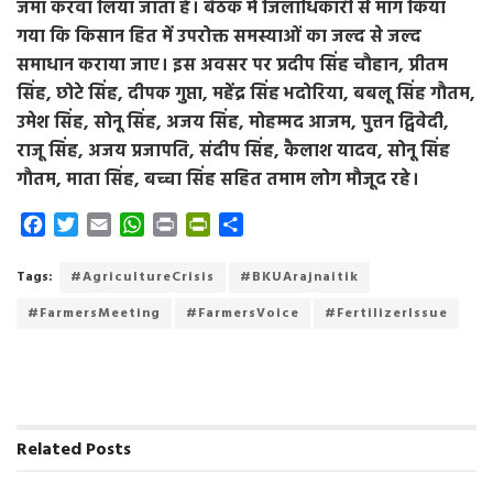
जमा करवा लिया जाता है। बैठक में जिलाधिकारी से मांग किया
गया कि किसान हित में उपरोक्त समस्याओं का जल्द से जल्द
समाधान कराया जाए। इस अवसर पर प्रदीप सिंह चौहान, प्रीतम
सिंह, छोटे सिंह, दीपक गुप्ता, महेंद्र सिंह भदोरिया, बबलू सिंह गौतम,
उमेश सिंह, सोनू सिंह, अजय सिंह, मोहम्मद आजम, पुत्तन द्विवेदी,
राजू सिंह, अजय प्रजापति, संदीप सिंह, कैलाश यादव, सोनू सिंह
गौतम, माता सिंह, बच्चा सिंह सहित तमाम लोग मौजूद रहे।
F
T
E
W
P
P
S
a
w
m
h
r
r
h
c
i
a
a
i
i
a
Tags:
#AgricultureCrisis
#BKUArajnaitik
e
t
i
t
n
n
r
#FarmersMeeting
#FarmersVoice
#FertilizerIssue
b
t
l
s
t
t
e
o
e
A
F
o
r
p
r
k
p
i
e
n
Related
Posts
d
l