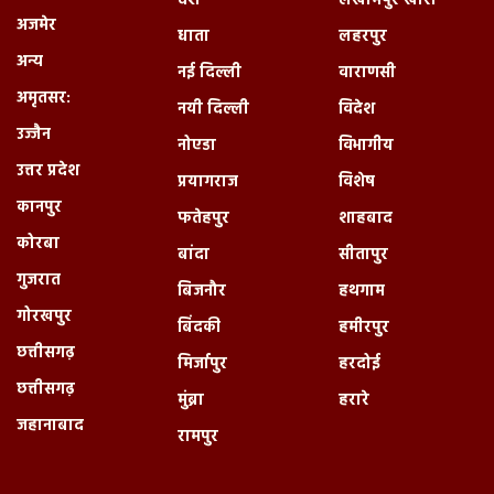
देश
लखीमपुर खीरी
अजमेर
धाता
लहरपुर
अन्य
नई दिल्ली
वाराणसी
अमृतसर:
नयी दिल्ली
विदेश
उज्जैन
नोएडा
विभागीय
उत्तर प्रदेश
प्रयागराज
विशेष
कानपुर
फतेहपुर
शाहबाद
कोरबा
बांदा
सीतापुर
गुजरात
बिजनौर
हथगाम
गोरखपुर
बिंदकी
हमीरपुर
छत्तीसगढ़
मिर्जापुर
हरदोई
छत्तीसगढ़
मुंब्रा
हरारे
जहानाबाद
रामपुर