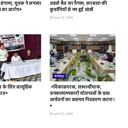
 हंगामा, युवक ने लगाया
अहले बैत का पैगाम, करबला की
े का आरोप*
कुर्बानियों से नम हुई आंखें
June 23, 2026
फतेहपुर
व के लिए सामूहिक
*विकासपरक, लाभार्थीपरक,
ुरत*
जनकल्याणकारी योजनाओं के प्राप्त
आवेदनों का ससमय निस्तारण कराए।
*
June 23, 2026