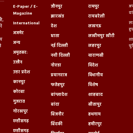
अप
E-Paper / E-
जौनपुर
रामपुर
वा
Magazine
झारखंड
रायबरेली
ै,
लख
International
देश
लखनऊ
ी
हु
अजमेर
धाता
लखीमपुर खीरी
्य
शा
अन्य
नई दिल्ली
लहरपुर
े
पु
अमृतसर:
नयी दिल्ली
वाराणसी
उज्जैन
नोएडा
विदेश
उत्तर प्रदेश
प्रयागराज
विभागीय
कानपुर
फतेहपुर
विशेष
कोरबा
बांग्लादेश
शाहबाद
गुजरात
बांदा
सीतापुर
गोरखपुर
बिजनौर
हथगाम
छत्तीसगढ़
बिंदकी
हमीरपुर
छत्तीसगढ़