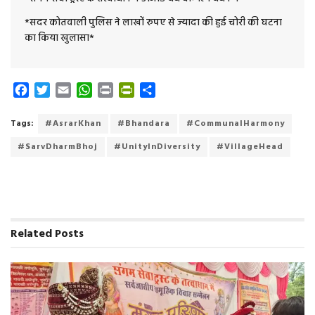
*सदर कोतवाली पुलिस ने लाखों रुपए से ज्यादा की हुई चोरी की घटना
का किया खुलासा*
F
T
E
W
P
P
S
a
w
m
h
r
r
h
c
i
a
a
i
i
a
Tags:
#AsrarKhan
#Bhandara
#CommunalHarmony
e
t
i
t
n
n
r
#SarvDharmBhoj
#UnityInDiversity
#VillageHead
b
t
l
s
t
t
e
o
e
A
F
o
r
p
r
k
p
i
e
n
Related
Posts
d
l
y