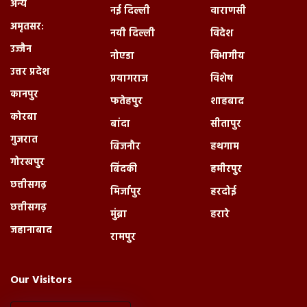
अन्य
नई दिल्ली
वाराणसी
अमृतसर:
नयी दिल्ली
विदेश
उज्जैन
नोएडा
विभागीय
उत्तर प्रदेश
प्रयागराज
विशेष
कानपुर
फतेहपुर
शाहबाद
कोरबा
बांदा
सीतापुर
गुजरात
बिजनौर
हथगाम
गोरखपुर
बिंदकी
हमीरपुर
छत्तीसगढ़
मिर्जापुर
हरदोई
छत्तीसगढ़
मुंब्रा
हरारे
जहानाबाद
रामपुर
Our Visitors