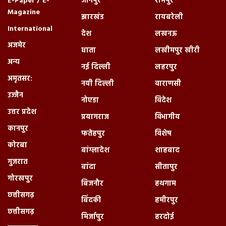
E-Paper / E-
जौनपुर
रामपुर
Magazine
झारखंड
रायबरेली
International
देश
लखनऊ
अजमेर
धाता
लखीमपुर खीरी
अन्य
नई दिल्ली
लहरपुर
अमृतसर:
नयी दिल्ली
वाराणसी
उज्जैन
नोएडा
विदेश
उत्तर प्रदेश
प्रयागराज
विभागीय
कानपुर
फतेहपुर
विशेष
कोरबा
बांग्लादेश
शाहबाद
गुजरात
बांदा
सीतापुर
गोरखपुर
बिजनौर
हथगाम
छत्तीसगढ़
बिंदकी
हमीरपुर
छत्तीसगढ़
मिर्जापुर
हरदोई