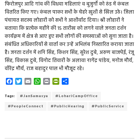
फिरोजपुर आदि गांव की विधवा महिलाएं व बुजुर्गों को ठंड में कंबल
वितरित किए गए। कंबल पाकर सभी के चेहरे खुशी से खिल उठे। जिला
पंचायत सदस्य लोहारी को सभी ने आशीर्वाद दिया। श्री लोहारी ने
बताया कि प्रत्येक महीने की 15 तारीख को लगने वाले जनता दर्शन
कार्यक्रम में क्षेत्र से आए हुए सभी लोगों की समस्याओं को सुना जाता है।
संबंधित अधिकारियों से वार्ता कर उन्हें अभिलंब निस्तारित कराया जाता
है। जनता दर्शन में शनि सिंह, किशन सिंह, सुरेश दुबे, अरुण बाजपेई, रंजू
सिंह, विकास दुबे, विनोद तिवारी के अलावा नागेंद्र पांडेय, मनोज मौर्य,
वीरेंद्र मौर्य, राज बहादुर पाल भी मौजूद रहे।
F
T
E
W
P
P
S
a
w
m
h
r
r
h
c
i
a
a
i
i
a
Tags:
#JanSamasya
#LohariCampOffice
e
t
i
t
n
n
r
#PeopleConnect
#PublicHearing
#PublicService
b
t
l
s
t
t
e
o
e
A
F
o
r
p
r
k
p
i
e