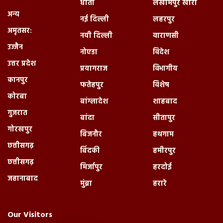
धाता
लखीमपुर खीरी
अन्य
नई दिल्ली
लहरपुर
अमृतसर:
नयी दिल्ली
वाराणसी
उज्जैन
नोएडा
विदेश
उत्तर प्रदेश
प्रयागराज
विभागीय
कानपुर
फतेहपुर
विशेष
कोरबा
बांग्लादेश
शाहबाद
गुजरात
बांदा
सीतापुर
गोरखपुर
बिजनौर
हथगाम
छत्तीसगढ़
बिंदकी
हमीरपुर
छत्तीसगढ़
मिर्जापुर
हरदोई
जहानाबाद
मुंब्रा
हरारे
Our Visitors