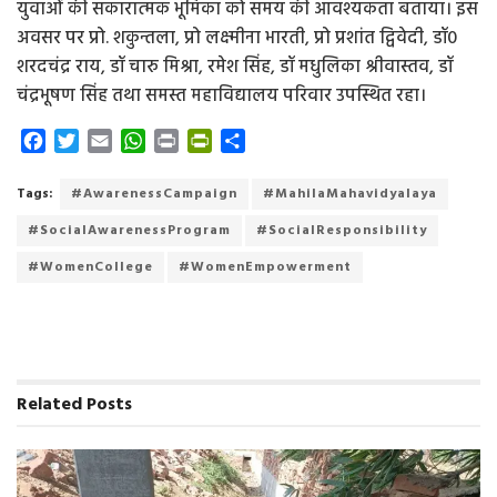
युवाओं की सकारात्मक भूमिका को समय की आवश्यकता बताया। इस
अवसर पर प्रो. शकुन्तला, प्रो लक्ष्मीना भारती, प्रो प्रशांत द्विवेदी, डॉ0
शरदचंद्र राय, डॉ चारु मिश्रा, रमेश सिंह, डॉ मधुलिका श्रीवास्तव, डॉ
चंद्रभूषण सिंह तथा समस्त महाविद्यालय परिवार उपस्थित रहा।
F
T
E
W
P
P
S
a
w
m
h
r
r
h
c
i
a
a
i
i
a
Tags:
#AwarenessCampaign
#MahilaMahavidyalaya
e
t
i
t
n
n
r
#SocialAwarenessProgram
#SocialResponsibility
b
t
l
s
t
t
e
o
e
A
F
#WomenCollege
#WomenEmpowerment
o
r
p
r
k
p
i
e
n
d
Related
Posts
l
y