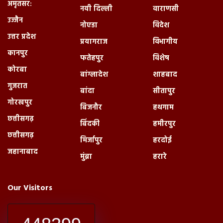
अमृतसर:
नयी दिल्ली
वाराणसी
उज्जैन
नोएडा
विदेश
उत्तर प्रदेश
प्रयागराज
विभागीय
कानपुर
फतेहपुर
विशेष
कोरबा
बांग्लादेश
शाहबाद
गुजरात
बांदा
सीतापुर
गोरखपुर
बिजनौर
हथगाम
छत्तीसगढ़
बिंदकी
हमीरपुर
छत्तीसगढ़
मिर्जापुर
हरदोई
जहानाबाद
मुंब्रा
हरारे
Our Visitors