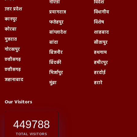
नोएडा
विदेश
उत्तर प्रदेश
प्रयागराज
विभागीय
कानपुर
फतेहपुर
विशेष
कोरबा
बांग्लादेश
शाहबाद
गुजरात
बांदा
सीतापुर
गोरखपुर
बिजनौर
हथगाम
छत्तीसगढ़
बिंदकी
हमीरपुर
छत्तीसगढ़
मिर्जापुर
हरदोई
जहानाबाद
मुंब्रा
हरारे
Our Visitors
449788
TOTAL VISITORS