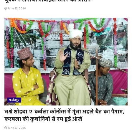
युवक ने लगाया मोबाइल छीनने का आरोप*
June 23, 2026
फतेहपुर
जश्ने शोहदा-ए-कर्बला कॉन्फ्रेंस में गूंजा अहले बैत का पैगाम,
करबला की कुर्बानियों से नम हुई आंखें
June 23, 2026