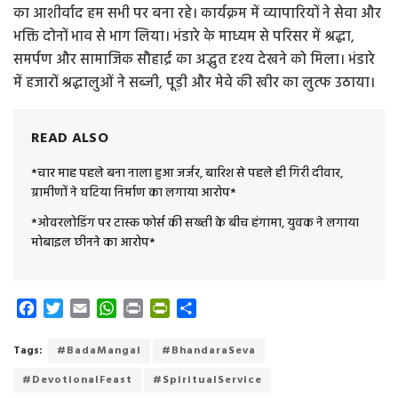
का आशीर्वाद हम सभी पर बना रहे। कार्यक्रम में व्यापारियों ने सेवा और
भक्ति दोनों भाव से भाग लिया। भंडारे के माध्यम से परिसर में श्रद्धा,
समर्पण और सामाजिक सौहार्द्र का अद्भुत दृश्य देखने को मिला। भंडारे
में हजारों श्रद्धालुओं ने सब्जी, पूड़ी और मेवे की खीर का लुत्फ उठाया।
READ ALSO
*चार माह पहले बना नाला हुआ जर्जर, बारिश से पहले ही गिरी दीवार,
ग्रामीणों ने घटिया निर्माण का लगाया आरोप*
*ओवरलोडिंग पर टास्क फोर्स की सख्ती के बीच हंगामा, युवक ने लगाया
मोबाइल छीनने का आरोप*
F
T
E
W
P
P
S
a
w
m
h
r
r
h
c
i
a
a
i
i
a
Tags:
#BadaMangal
#BhandaraSeva
e
t
i
t
n
n
r
#DevotionalFeast
#SpiritualService
b
t
l
s
t
t
e