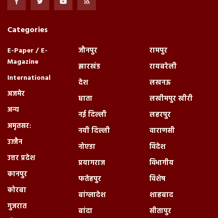
Categories
E-Paper / E-
जौनपुर
रामपुर
Magazine
झारखंड
रायबरेली
International
देश
लखनऊ
अजमेर
धाता
लखीमपुर खीरी
अन्य
नई दिल्ली
लहरपुर
अमृतसर:
नयी दिल्ली
वाराणसी
उज्जैन
नोएडा
विदेश
उत्तर प्रदेश
प्रयागराज
विभागीय
कानपुर
फतेहपुर
विशेष
कोरबा
बांग्लादेश
शाहबाद
गुजरात
बांदा
सीतापुर