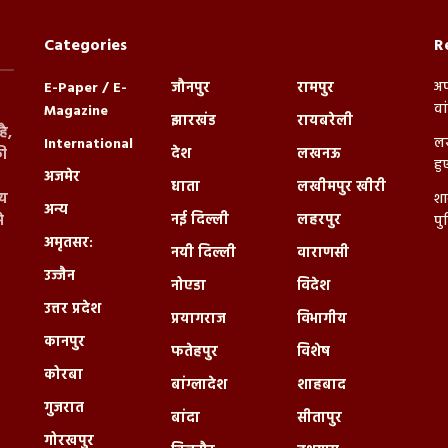
Categories
R
अप
E-Paper / E-
जौनपुर
रामपुर
वा
Magazine
झारखंड
रायबरेली
ै,
लख
International
देश
लखनऊ
ी
हु
अजमेर
धाता
लखीमपुर खीरी
्य
शा
अन्य
नई दिल्ली
लहरपुर
े
पु
अमृतसर:
नयी दिल्ली
वाराणसी
उज्जैन
नोएडा
विदेश
उत्तर प्रदेश
प्रयागराज
विभागीय
कानपुर
फतेहपुर
विशेष
कोरबा
बांग्लादेश
शाहबाद
गुजरात
बांदा
सीतापुर
गोरखपुर