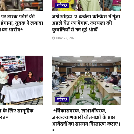
फतेहपुर
पर टास्क फोर्स की
जश्ने शोहदा-ए-कर्बला कॉन्फ्रेंस में गूंजा
 हंगामा, युवक ने लगाया
अहले बैत का पैगाम, करबला की
े का आरोप*
कुर्बानियों से नम हुई आंखें
June 23, 2026
फतेहपुर
व के लिए सामूहिक
*विकासपरक, लाभार्थीपरक,
ुरत*
जनकल्याणकारी योजनाओं के प्राप्त
आवेदनों का ससमय निस्तारण कराए।
*