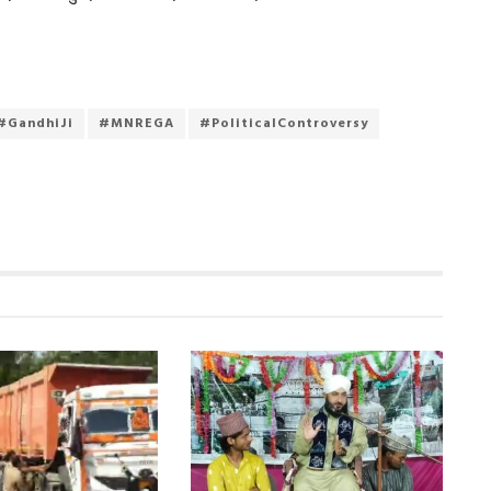
#GandhiJi
#MNREGA
#PoliticalControversy